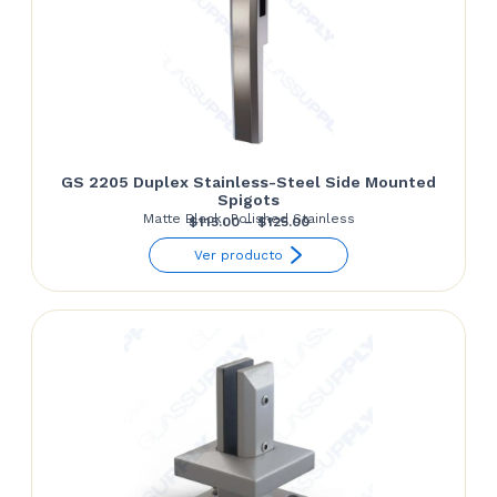
GS 2205 Duplex Stainless-Steel Side Mounted
Spigots
Matte Black, Polished Stainless
Price
$
115.00
–
$
125.00
range:
Ver producto
$115.00
through
$125.00