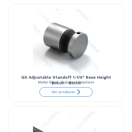
through
$52.00
GS Adjustable Standoff 1-1/4“ Base Height
Matte Black, Polished Stainless
Price
$
50.00
–
$
52.00
range:
Ver producto
$50.00
through
$52.00