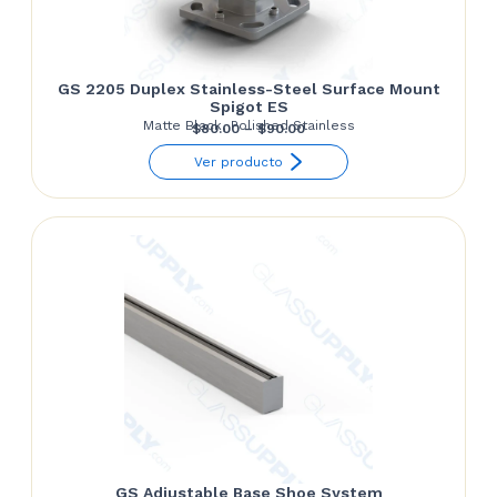
GS 2205 Duplex Stainless-Steel Surface Mount
Spigot ES
Matte Black, Polished Stainless
Price
$
80.00
–
$
90.00
range:
Ver producto
$80.00
through
$90.00
GS Adjustable Base Shoe System