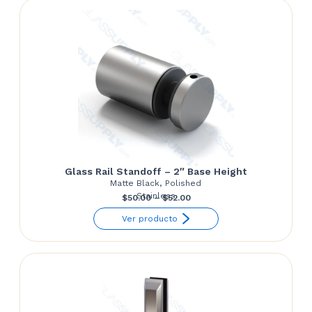
through
$78.09
Glass Rail Standoff – 2″ Base Height
Matte Black, Polished
Stainless
Price
$
50.00
–
$
52.00
range:
Ver producto
$50.00
through
$52.00