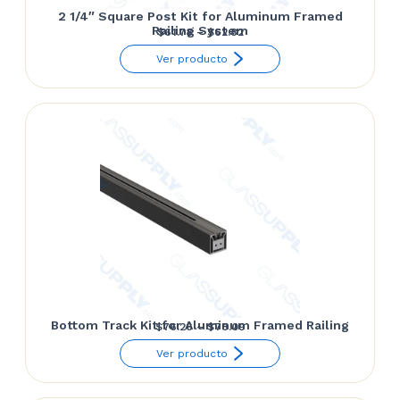
2 1/4″ Square Post Kit for Aluminum Framed
Railing System
Price
$
61.78
–
$
62.82
range:
Ver producto
$61.78
through
$62.82
Bottom Track Kit for Aluminum Framed Railing
Price
$
76.26
–
$
78.09
range:
Ver producto
$76.26