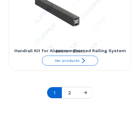
Handrail Kit for Aluminum Framed Railing System
Price
$
84.11
–
$
86.10
range:
Ver producto
$84.11
through
$86.10
1
2
→