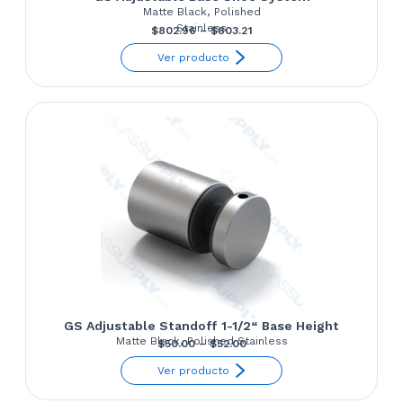
Matte Black, Polished
Stainless
Price
$
802.96
–
$
803.21
range:
Ver producto
$802.96
through
$803.21
GS Adjustable Standoff 1-1/2“ Base Height
Matte Black, Polished Stainless
Price
$
50.00
–
$
52.00
range:
Ver producto
$50.00