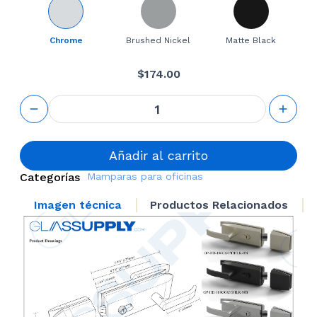
Chrome
Brushed Nickel
Matte Black
$
174.00
Glass to
Glass
Door
Handle
Latch
Añadir al carrito
Kit with
Categorías
Mamparas para oficinas
Key
cantidad
Imagen técnica
Productos Relacionados