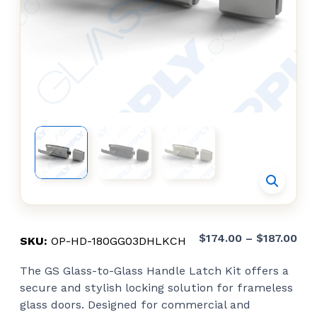
Pri
$
174.00
–
$
187.00
SKU:
OP-HD-180GG03DHLKCH
ran
The GS Glass-to-Glass Handle Latch Kit offers a
$17
secure and stylish locking solution for frameless
thr
glass doors. Designed for commercial and
$18