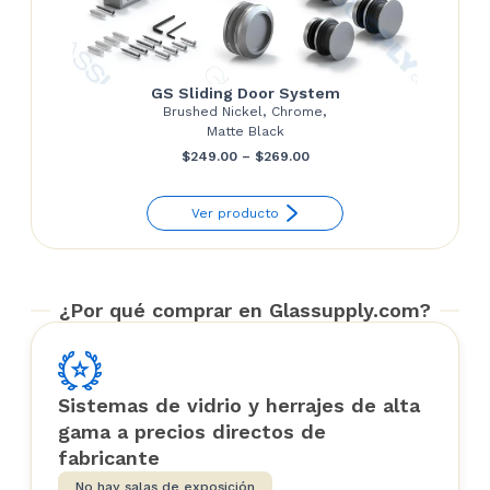
GS Sliding Door System
Brushed Nickel, Chrome,
Matte Black
Price
$
249.00
–
$
269.00
range:
Ver producto
$249.00
through
$269.00
¿Por qué comprar en Glassupply.com?
Sistemas de vidrio y herrajes de alta
gama a precios directos de
fabricante
No hay salas de exposición