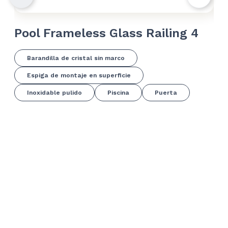
Pool Frameless Glass Railing 4
Po
Barandilla de cristal sin marco
Espiga de montaje en superficie
Inoxidable pulido
Piscina
Puerta