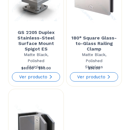
GS 2205 Duplex
Stainless-Steel
180° Square Glass-
Surface Mount
to-Glass Railing
Spigot ES
Clamp
Matte Black,
Matte Black,
Polished
Polished
Stainless
Stainless
Price
$
80.00
–
$
90.00
$
36.00
range:
Ver producto
Ver producto
$80.00
through
$90.00