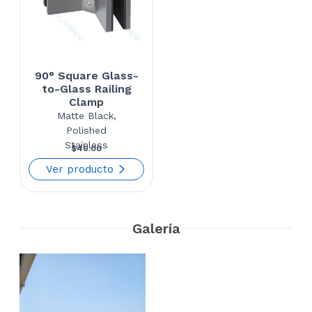
90° Square Glass-
to-Glass Railing
Clamp
Matte Black,
Polished
Stainless
$
46.00
Ver producto
Galería