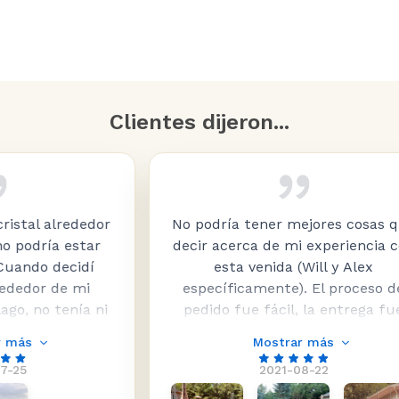
Clientes dijeron...
 alrededor
No podría tener mejores cosas que
ía estar
decir acerca de mi experiencia con
 decidí
esta venida (Will y Alex
 de mi
específicamente). El proceso de
o tenía ni
pedido fue fácil, la entrega fue
por dónde
rápida (y barato ... a pesar de que
Mostrar más
de muchas
era cerca de 2500 libras de vidrio,
2021-08-22
as tan
para una barandilla de 135 pies), y
 Glass
el servicio a lo largo de la