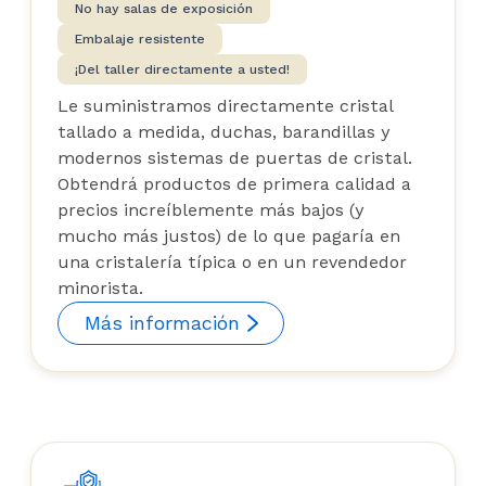
No hay salas de exposición
Acabo de hacer otro pedido para
Embalaje resistente
un proyecto diferente y no se me
¡Del taller directamente a usted!
ocurriría comprar a nadie más...
Le suministramos directamente cristal
esta es una pequeña gran
tallado a medida, duchas, barandillas y
empresa canadiense.
modernos sistemas de puertas de cristal.
Obtendrá productos de primera calidad a
precios increíblemente más bajos (y
mucho más justos) de lo que pagaría en
una cristalería típica o en un revendedor
minorista.
Más información