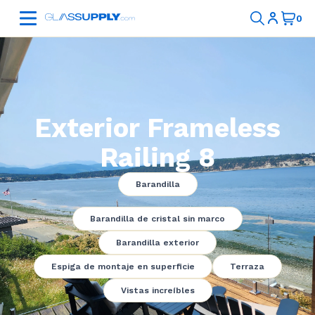
Exterior Frameless
Railing 8
Barandilla
Barandilla de cristal sin marco
Barandilla exterior
Espiga de montaje en superficie
Terraza
Vistas increíbles