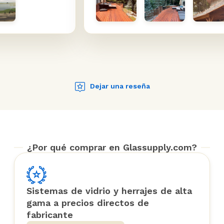
fecho. Su
experiencia fue genial. Los
 calidad,
productos en sí son de muy alta
la entrega
calidad (no se deje engañar
nta el
comprando espitas baratas en
Supply.
Amazon, compre las pesadas de
estos chicos), y el vidrio es muy
fuerte y cristalino. Cuando me
Dejar una reseña
faltó una pequeña pieza (unos
pequeños espaciadores de
plástico), llegó por mensajería al
día siguiente sin coste alguno.
¿Por qué comprar en Glassupply.com?
Y ten en cuenta que todo esto fue
durante una pandemia a
principios de 2020... estos tipos se
las arreglaron para conseguirlo a
Sistemas de vidrio y herrajes de alta
pesar de que el mundo estaba en
gama a precios directos de
un lugar muy raro.
fabricante