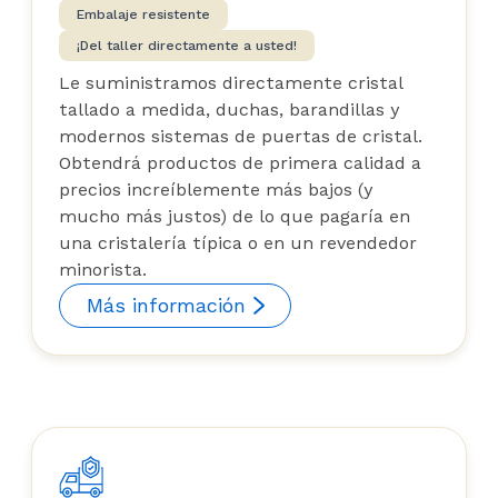
Acabo de hacer otro pedido para
Embalaje resistente
un proyecto diferente y no se me
¡Del taller directamente a usted!
ocurriría comprar a nadie más...
Le suministramos directamente cristal
esta es una pequeña gran
tallado a medida, duchas, barandillas y
empresa canadiense.
modernos sistemas de puertas de cristal.
Obtendrá productos de primera calidad a
precios increíblemente más bajos (y
mucho más justos) de lo que pagaría en
una cristalería típica o en un revendedor
minorista.
Más información