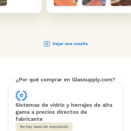
calidad,
productos en sí son de muy alta
a entrega
calidad (no se deje engañar
ta el
comprando espitas baratas en
upply.
Amazon, compre las pesadas de
estos chicos), y el vidrio es muy
fuerte y cristalino. Cuando me
Dejar una reseña
faltó una pequeña pieza (unos
pequeños espaciadores de
plástico), llegó por mensajería al
día siguiente sin coste alguno.
¿Por qué comprar en Glassupply.com?
Y ten en cuenta que todo esto fue
durante una pandemia a
principios de 2020... estos tipos se
las arreglaron para conseguirlo a
Sistemas de vidrio y herrajes de alta
pesar de que el mundo estaba en
gama a precios directos de
un lugar muy raro.
fabricante
No hay salas de exposición