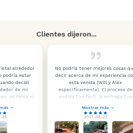
Clientes dijeron...
alrededor
No podría tener mejores cosas que
a estar
decir acerca de mi experiencia con
decidí
esta venida (Will y Alex
de mi
específicamente). El proceso de
tenía ni
pedido fue fácil, la entrega fue
or dónde
rápida (y barato ... a pesar de que
Mostrar más
e muchas
era cerca de 2500 libras de vidrio,
2021-08-22
s tan
para una barandilla de 135 pies), y
Glass
el servicio a lo largo de la
echo. Su
experiencia fue genial. Los