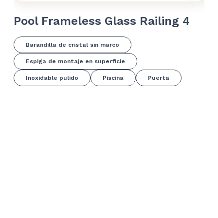
Pool Frameless Glass Railing 4
Po
Barandilla de cristal sin marco
Espiga de montaje en superficie
Inoxidable pulido
Piscina
Puerta