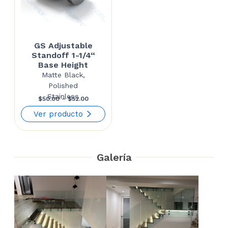
GS Adjustable
Standoff 1-1/4“
Base Height
Matte Black,
Polished
Stainless
Price
$
50.00
–
$
52.00
range:
Ver producto
$50.00
through
Galería
$52.00