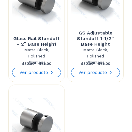
GS Adjustable
Glass Rail Standoff
Standoff 1-1/2“
– 2″ Base Height
Base Height
Matte Black,
Matte Black,
Polished
Polished
Stainless
Stainless
Price
Price
$
50.00
–
$
52.00
$
50.00
–
$
52.00
range:
range:
Ver producto
Ver producto
$50.00
$50.00
through
through
$52.00
$52.00