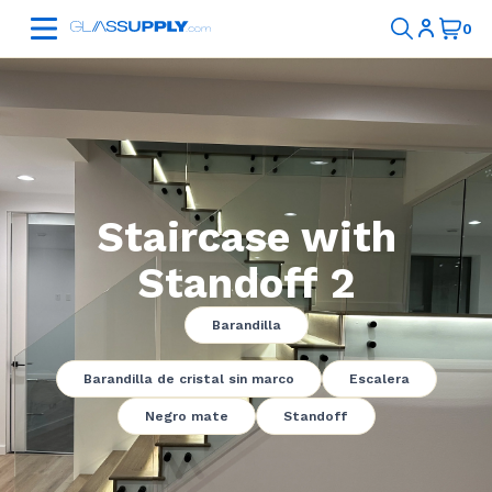
Staircase with
Standoff 2
Barandilla
Barandilla de cristal sin marco
Escalera
Negro mate
Standoff