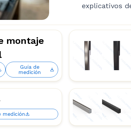
explicativos d
e montaje
l
Guía de
medición
r
e medición