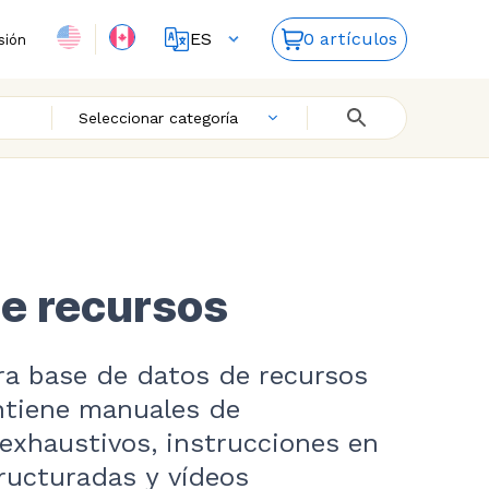
ES
0 artículos
sión
FR
EN
Seleccionar categoría
e recursos
ra base de datos de recursos
ontiene manuales de
exhaustivos, instrucciones en
ructuradas y vídeos