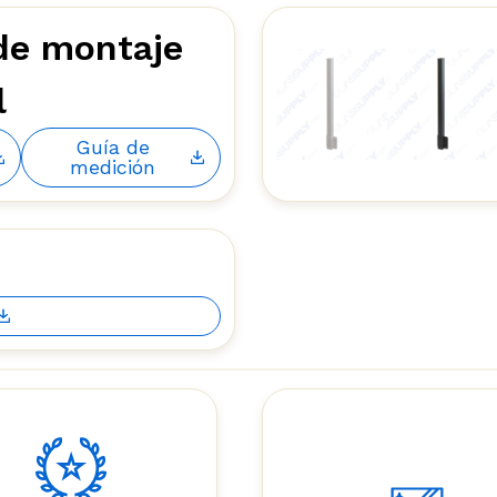
de montaje
l
Guía de
medición