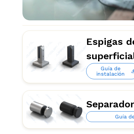
Espigas d
superficia
Guía de
instalación
Separado
Guía d