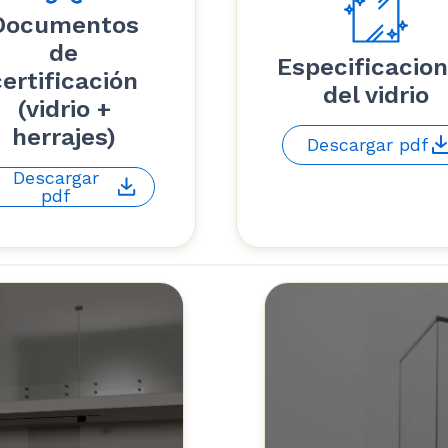
Documentos
de
Especificacio
certificación
del vidrio
(vidrio +
herrajes)
Descargar pdf
Descargar
pdf