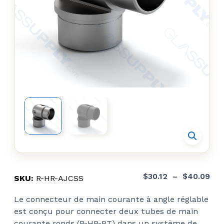
Pla
$
30.12
–
$
40.09
SKU:
R-HR-AJCSS
de
Le connecteur de main courante à angle réglable
prix
est conçu pour connecter deux tubes de main
$30
courante ronds (R-HR-RT) dans un système de
à