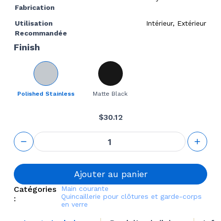
Fabrication
Utilisation
Intérieur, Extérieur
Recommandée
Finish
Polished Stainless
Matte Black
$
30.12
quantité
de
Handrail
Adjustable
Degree
Ajouter au panier
Connector
Catégories
Main courante
Quincaillerie pour clôtures et garde-corps
:
en verre