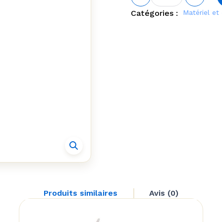
de Peki
Glass
Catégories :
Matériel e
Shelf
Support
Produits similaires
Avis (0)