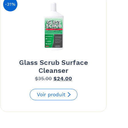
-31%
Glass Scrub Surface
Cleanser
Le
Le
$
35.00
$
24.00
prix
prix
initial
actuel
Voir produit
était :
est :
$35.00.
$24.00.