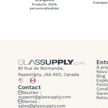
transpar
Produits 100%
personnalisables
Ent
À pro
80 Rue de Normandie,
Nous
Repentigny, J6A 4W2, Canada
Blog
Expéd
Polit
Contact
Condi
Soutien :
Garan
support@glassupply.com
Reto
Ventes :
sales@glassupply.com