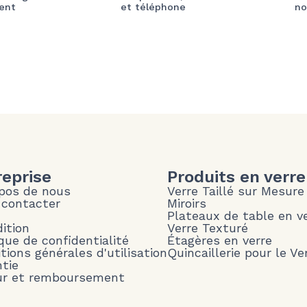
ent
et téléphone
no
reprise
Produits en verre
pos de nous
Verre Taillé sur Mesure
 contacter
Miroirs
Plateaux de table en v
ition
Verre Texturé
ique de confidentialité
Étagères en verre
tions générales d'utilisation
Quincaillerie pour le Ve
tie
ur et remboursement