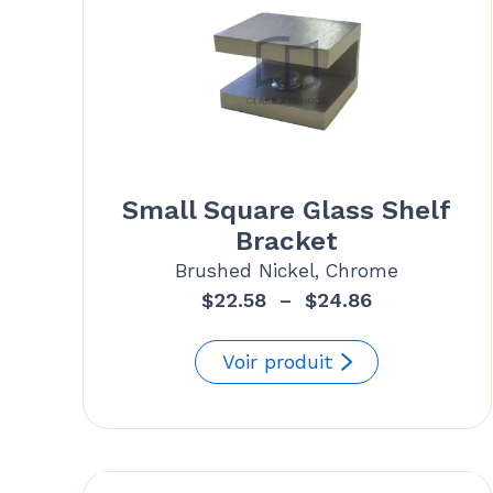
Small Square Glass Shelf
Bracket
Brushed Nickel, Chrome
Plage
$
22.58
–
$
24.86
de
prix :
Voir produit
$22.58
à
$24.86