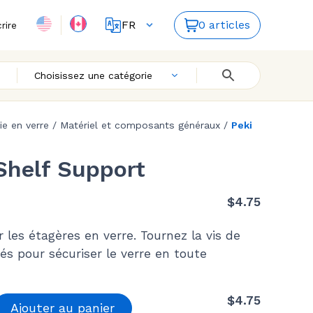
FR
0 articles
crire
ES
EN
Choisissez une catégorie
rie en verre
/
Matériel et composants généraux
/
Peki
Shelf Support
$
4.75
r les étagères en verre. Tournez la vis de
rés pour sécuriser le verre en toute
$
4.75
Ajouter au panier