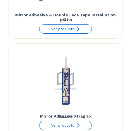
Mirror Adhesive & Double Face Tape Installation
Kit
$
34.00
Ver producto
Mirror Adhesive Xtragrip
$
22.00
Ver producto