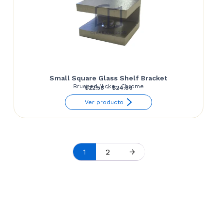
Small Square Glass Shelf Bracket
Brushed Nickel, Chrome
Price
$
22.58
–
$
24.86
range:
Ver producto
$22.58
through
$24.86
1
2
→