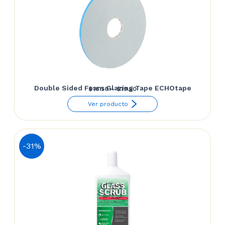
Double Sided Foam Glazing Tape ECHOtape
Price
$
18.50
–
$
19.50
range:
Ver producto
$18.50
through
$19.50
-31%