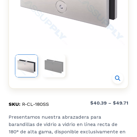
Pri
$
40.39
–
$
49.71
SKU:
R-CL-180SS
ran
Presentamos nuestra abrazadera para
$40
barandillas de vidrio a vidrio en línea recta de
thr
180
°
de alta gama, disponible exclusivamente en
$49