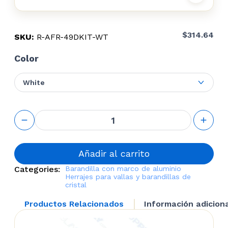
$
314.64
SKU:
R-AFR-49DKIT-WT
Color
White
Aluminum
Framed
Railing
Door Kit
cantidad
Añadir al carrito
Categories:
Barandilla con marco de aluminio
Herrajes para vallas y barandillas de
cristal
Productos Relacionados
Información adicion