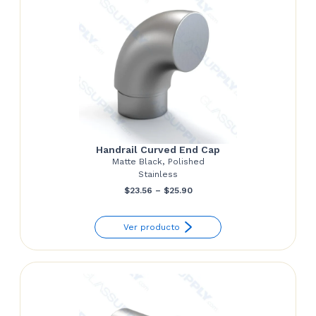
Handrail Curved End Cap
Matte Black, Polished
Stainless
Price
$
23.56
–
$
25.90
range:
Ver producto
$23.56
through
$25.90