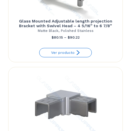
Glass Mounted Adjustable length projection
Bracket with Swivel Head – 4 5/16″ to 6 7/8″
Matte Black, Polished Stainless
Price
$
80.15
–
$
90.22
range:
Ver producto
$80.15
through
$90.22