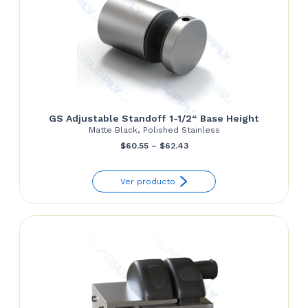
GS Adjustable Standoff 1-1/2“ Base Height
Matte Black, Polished Stainless
Price
$
60.55
–
$
62.43
range:
Ver producto
$60.55
through
$62.43