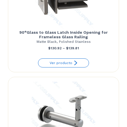
90°Glass to Glass Latch Inside Opening for
Frameless Glass Railing
Matte Black, Polished Stainless
Price
$
130.92
–
$
139.81
range:
Ver producto
$130.92
through
$139.81