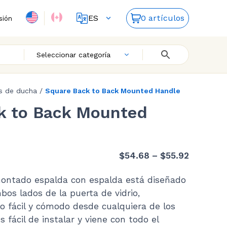
ES
0 artículos
sión
FR
EN
Seleccionar categoría
es de ducha
/
Square Back to Back Mounted Handle
k to Back Mounted
Price
$
54.68
–
$
55.92
range:
montado espalda con espalda está diseñado
$54.68
bos lados de la puerta de vidrio,
through
o fácil y cómodo desde cualquiera de los
$55.92
es fácil de instalar y viene con todo el