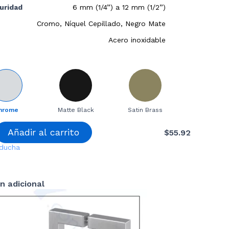
guridad
6 mm (1/4”) a 12 mm (1/2”)
Cromo, Níquel Cepillado, Negro Mate
Acero inoxidable
hrome
Matte Black
Satin Brass
Añadir al carrito
$
55.92
 ducha
n adicional