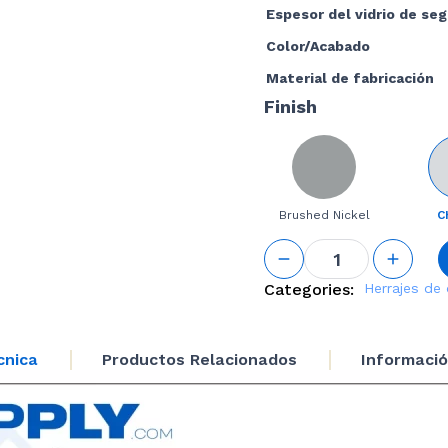
Espesor del vidrio de se
Color/Acabado
Material de fabricación
Finish
Brushed Nickel
C
Square
Back to
Back
Categories:
Herrajes de
Mounted
Handle
cantidad
cnica
Productos Relacionados
Informació