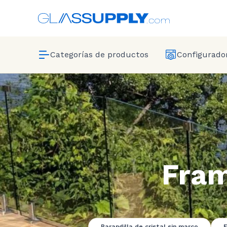
Categorías de productos
Configurador
Fram
Barandilla de cristal sin marco
E