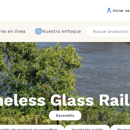
Iniciar se
es en línea
Nuestro enfoque
eless Glass Rail
Barandilla
spiga de montaje en superficie
Inoxidable pulido
Piscina