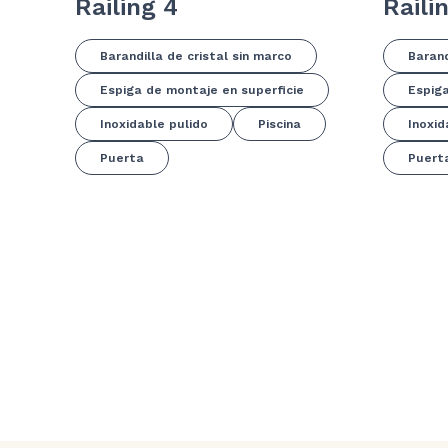
Railing 4
Raili
Barandilla de cristal sin marco
Barand
Espiga de montaje en superficie
Espiga
Inoxidable pulido
Piscina
Inoxid
Puerta
Puert