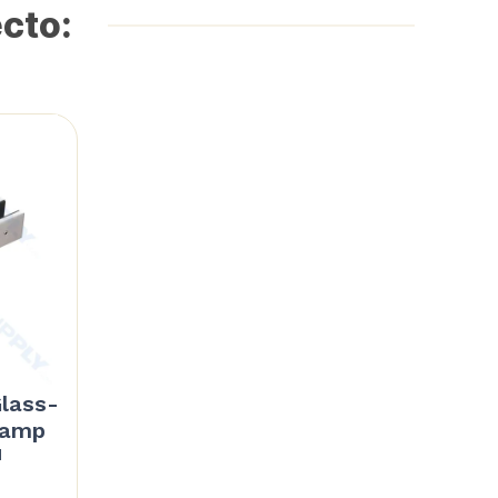
ecto:
Glass-
Clamp
d
Price