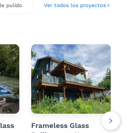
le pulido
Ver todos los proyectos
lass
Frameless Glass
Gr