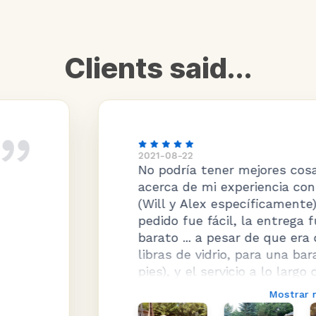
Clients said...
2021-08-22
No podría tener mejores cosas que decir
acerca de mi experiencia con esta venida
(Will y Alex específicamente). El proceso de
pedido fue fácil, la entrega fue rápida (y
barato ... a pesar de que era cerca de 2500
libras de vidrio, para una barandilla de 135
pies), y el servicio a lo largo de la experiencia
fue genial. Los productos en sí son de muy
Mostrar más
alta calidad (no se deje engañar comprando