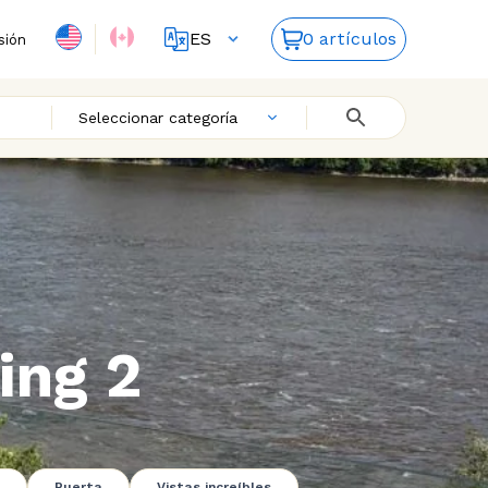
ES
0 artículos
sión
FR
EN
Seleccionar categoría
ing 2
Puerta
Vistas increíbles