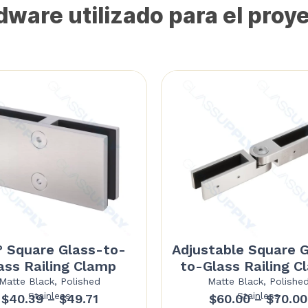
ware utilizado para el proy
° Square Glass-to-
Adjustable Square 
ass Railing Clamp
to-Glass Railing 
Matte Black, Polished
Matte Black, Polishe
Stainless
Stainless
Price
$
40.39
–
$
49.71
$
60.00
–
$
70.00