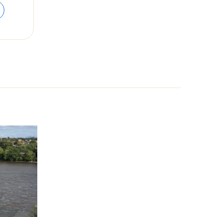
range:
$60.00
through
$70.00