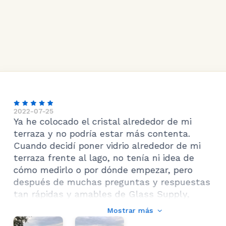
cristal alrededor de mi
ía estar más contenta.
r vidrio alrededor de mi
ago, no tenía ni idea de
r dónde empezar, pero
s preguntas y respuestas
bles de Glass Supply,
cho. Su producto es de
Mostrar más
 el servicio es impecable, la