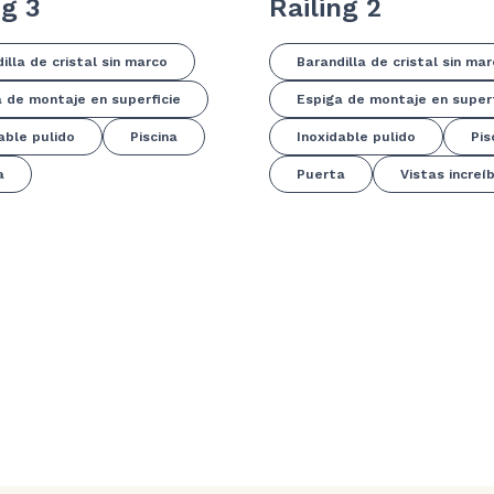
ng 3
Railing 2
illa de cristal sin marco
Barandilla de cristal sin ma
 de montaje en superficie
Espiga de montaje en superf
able pulido
Piscina
Inoxidable pulido
Pis
a
Puerta
Vistas increí