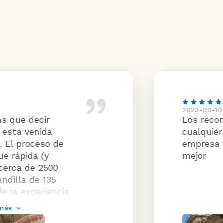
2023-09-10
Los recomendaría a todos mis 
cualquiera que me preguntara
empresa Gran producto y el se
mejor