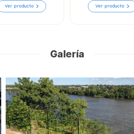
range:
Ver producto
Ver producto
$40.39
through
$49.71
Galería