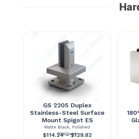
Hard
GS 2205 Duplex
Stainless-Steel Surface
180
Mount Spigot ES
Gl
Matte Black, Polished
Stainless
Price
$
114.24
–
$
129.82