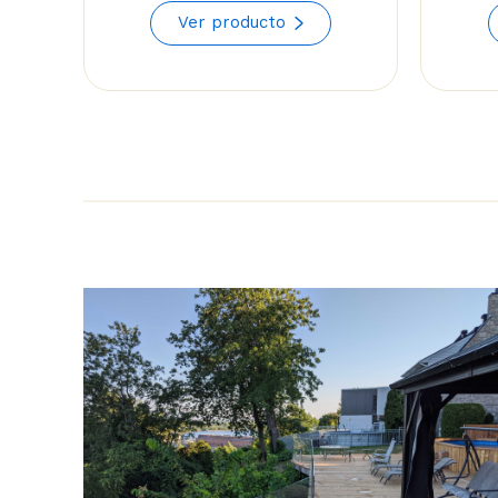
range:
Ver producto
$114.24
through
$129.82