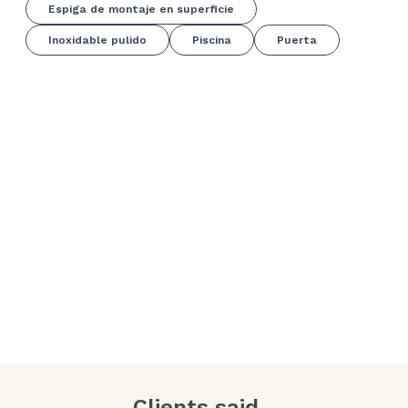
Espiga de montaje en superficie
Inoxidable pulido
Piscina
Puerta
Clients said...