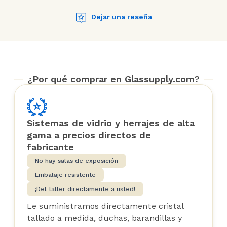
estos chicos), y el vidrio es muy
fuerte y cristalino. Cuando me
Dejar una reseña
faltó una pequeña pieza (unos
pequeños espaciadores de
plástico), llegó por mensajería al
día siguiente sin coste alguno.
¿Por qué comprar en Glassupply.com?
Y ten en cuenta que todo esto fue
durante una pandemia a
principios de 2020... estos tipos se
las arreglaron para conseguirlo a
Sistemas de vidrio y herrajes de alta
pesar de que el mundo estaba en
gama a precios directos de
un lugar muy raro.
fabricante
No hay salas de exposición
Acabo de hacer otro pedido para
Embalaje resistente
un proyecto diferente y no se me
¡Del taller directamente a usted!
ocurriría comprar a nadie más...
Le suministramos directamente cristal
esta es una pequeña gran
tallado a medida, duchas, barandillas y
empresa canadiense.