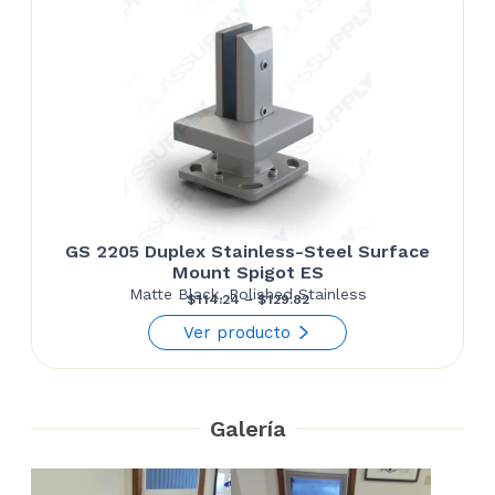
GS 2205 Duplex Stainless-Steel Surface
Mount Spigot ES
Matte Black, Polished Stainless
Price
$
114.24
–
$
129.82
range:
Ver producto
$114.24
through
$129.82
Galería