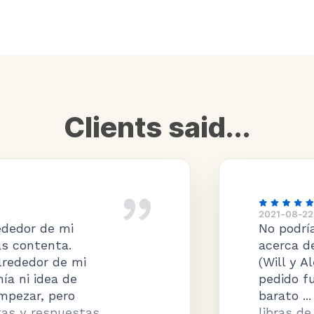
Clients said...
2021-08-22
No podría tener mejores cosas que decir
acerca de mi experiencia con esta venid
(Will y Alex específicamente). El proceso
pedido fue fácil, la entrega fue rápida (y
barato ... a pesar de que era cerca de 25
libras de vidrio, para una barandilla de 1