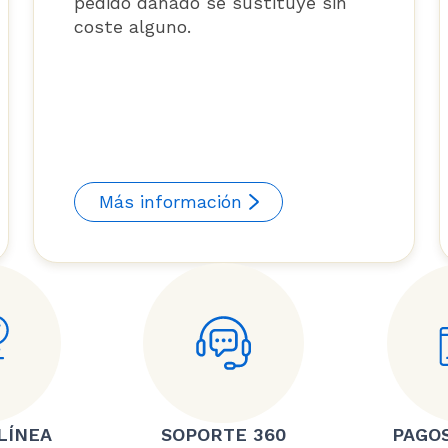
pedido dañado se sustituye sin
coste alguno.
Más información
LÍNEA
SOPORTE 360
PAGO