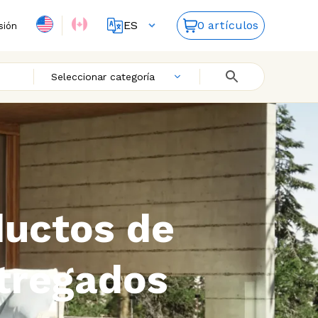
ES
0 artículos
sión
FR
EN
Seleccionar categoría
ductos de
ntregados