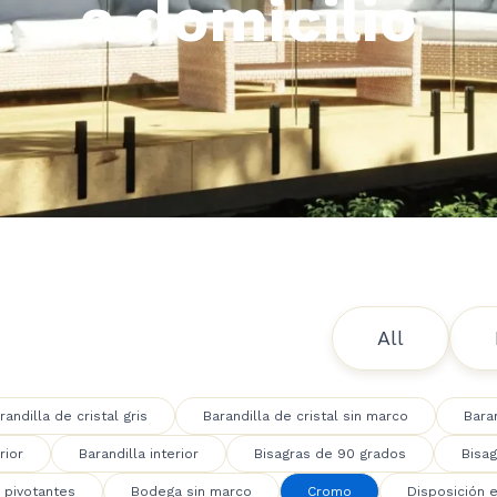
a domicilio
All
randilla de cristal gris
Barandilla de cristal sin marco
Bara
rior
Barandilla interior
Bisagras de 90 grados
Bisag
 pivotantes
Bodega sin marco
Cromo
Disposición 