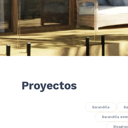
Proyectos
Barandilla
Ba
Barandilla exte
Bisagras