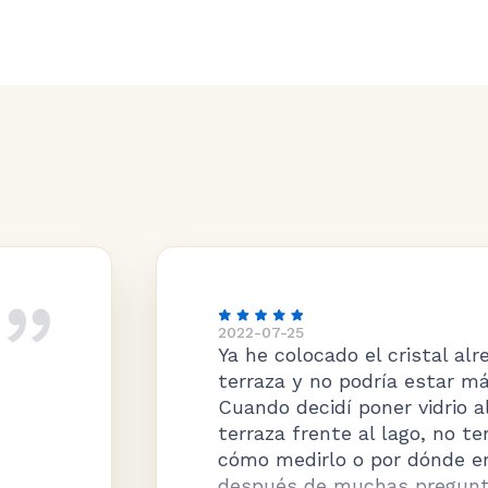
5
locado el cristal alrededor de mi
y no podría estar más contenta.
ecidí poner vidrio alrededor de mi
rente al lago, no tenía ni idea de
irlo o por dónde empezar, pero
 de muchas preguntas y respuestas