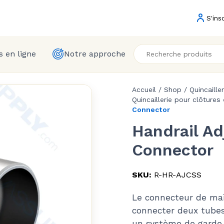
S'ins
 en ligne
Notre approche
Accueil
/
Shop
/
Quincaille
Quincaillerie pour clôtures
Connector
Handrail Ad
Connector
SKU:
R-HR-AJCSS
Le connecteur de mai
connecter deux tube
un système de garde-c