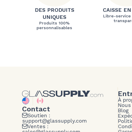
DES PRODUITS
CAISSE EN
Libre-service
UNIQUES
transpar
Produits 100%
personnalisables
Ent
À pro
Nous
Contact
Blog
Soutien :
Expéd
support@glassupply.com
Polit
Ventes :
Condi
sales@glassupply.com
Garan