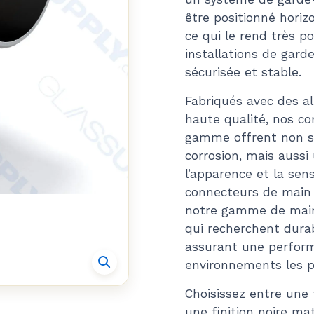
être positionné horiz
ce qui le rend très po
installations de gard
sécurisée et stable.
Fabriqués avec des al
haute qualité, nos c
gamme offrent non se
corrosion, mais aussi
l’apparence et la sen
connecteurs de main c
notre gamme de mains
qui recherchent durabil
assurant une perfor
environnements les p
Choisissez entre une f
une finition noire ma