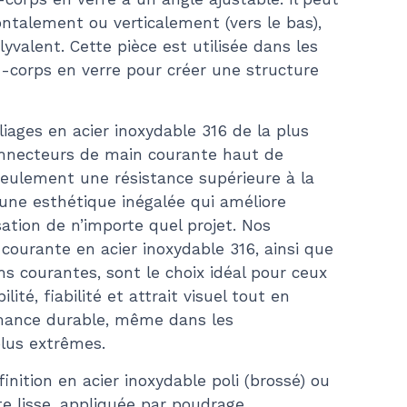
$41.69
ontalement ou verticalement (vers le bas),
lyvalent. Cette pièce est utilisée dans les
e-corps en verre pour créer une structure
liages en acier inoxydable 316 de la plus
onnecteurs de main courante haut de
ulement une résistance supérieure à la
 une esthétique inégalée qui améliore
sation de n’importe quel projet. Nos
ourante en acier inoxydable 316, ainsi que
 courantes, sont le choix idéal pour ceux
ité, fiabilité et attrait visuel tout en
mance durable, même dans les
lus extrêmes.
inition en acier inoxydable poli (brossé) ou
te lisse, appliquée par poudrage