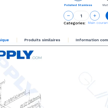
Polished Stainless
Mat
quantité
de
Handrail
Categories:
Main couran
Adjustable
Degree
Connector
nique
Produits similaires
Information com