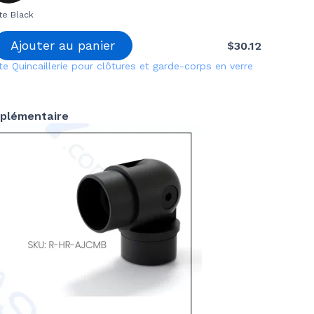
te Black
Ajouter au panier
$
30.12
te
Quincaillerie pour clôtures et garde-corps en verre
plémentaire