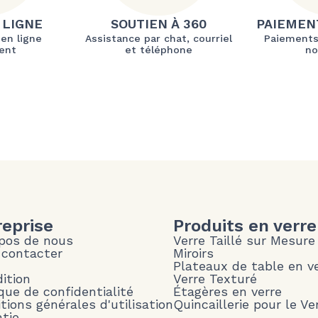
 LIGNE
SOUTIEN À 360
PAIEMEN
 en ligne
Assistance par chat, courriel
Paiements
ent
et téléphone
no
reprise
Produits en verre
pos de nous
Verre Taillé sur Mesure
 contacter
Miroirs
Plateaux de table en v
ition
Verre Texturé
ique de confidentialité
Étagères en verre
tions générales d'utilisation
Quincaillerie pour le Ve
tie