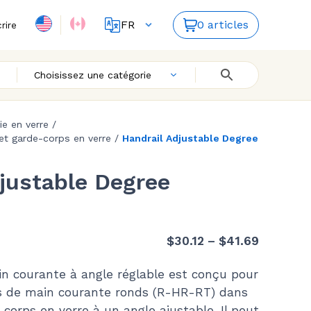
FR
0 articles
crire
ES
EN
Choisissez une catégorie
rie en verre
/
 et garde-corps en verre
/
Handrail Adjustable Degree
justable Degree
Price
$
30.12
–
$
41.69
range:
n courante à angle réglable est conçu pour
$30.12
s de main courante ronds (R-HR-RT) dans
through
orps en verre à un angle ajustable. Il peut