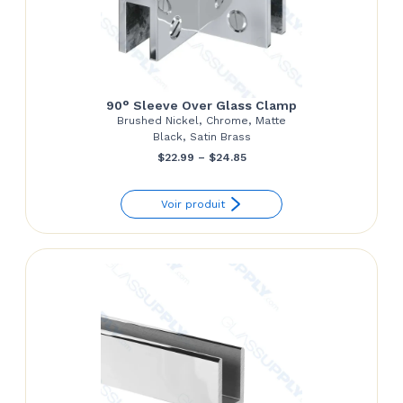
90° Sleeve Over Glass Clamp
Brushed Nickel, Chrome, Matte
Black, Satin Brass
Price
$
22.99
–
$
24.85
range:
Voir produit
$22.99
through
$24.85