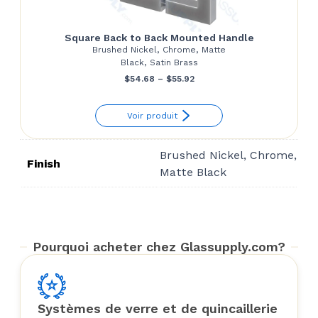
Square Back to Back Mounted Handle
Brushed Nickel, Chrome, Matte
Black, Satin Brass
Price
$
54.68
–
$
55.92
range:
Voir produit
$54.68
through
Brushed Nickel, Chrome,
$55.92
Finish
Matte Black
Pourquoi acheter chez Glassupply.com?
Systèmes de verre et de quincaillerie