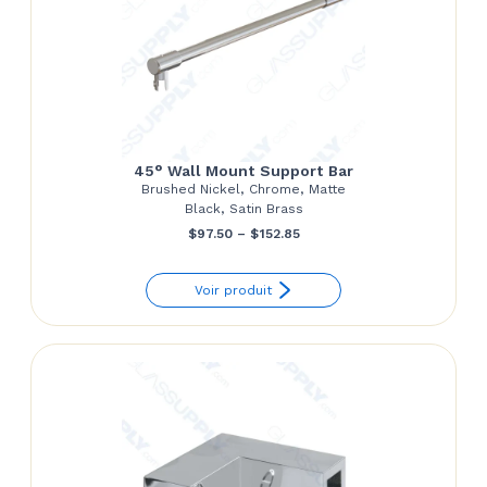
45° Wall Mount Support Bar
Brushed Nickel, Chrome, Matte
Black, Satin Brass
Price
$
97.50
–
$
152.85
range:
Voir produit
$97.50
through
$152.85