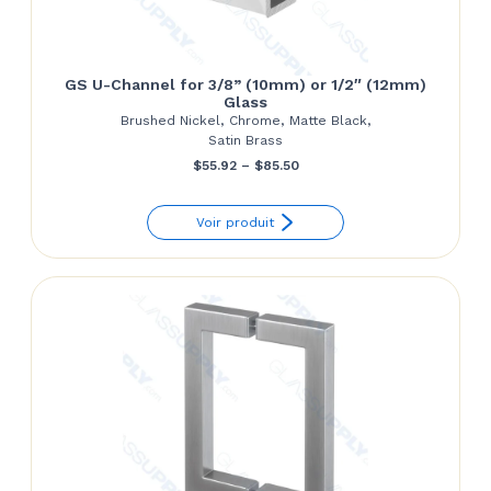
GS U-Channel for 3/8” (10mm) or 1/2″ (12mm)
Glass
Brushed Nickel, Chrome, Matte Black,
Satin Brass
Price
$
55.92
–
$
85.50
range:
Voir produit
$55.92
through
$85.50