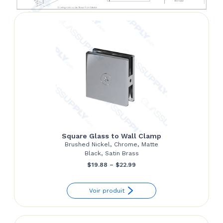
Square Glass to Wall Clamp
Brushed Nickel, Chrome, Matte
Black, Satin Brass
Price
$
19.88
–
$
22.99
range:
Voir produit
$19.88
through
$22.99