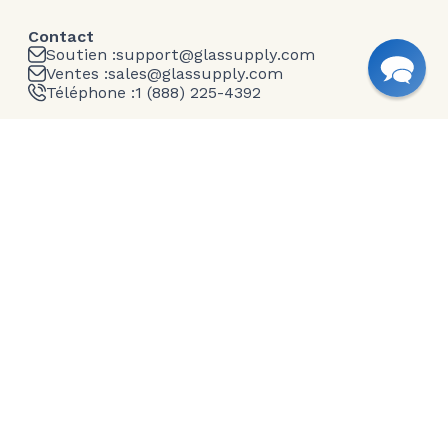
Contact
Soutien :
support@glassupply.com
Ventes :
sales@glassupply.com
Téléphone :
1 (888) 225-4392
Entreprise
À propos de nous
Nous contacter
Blog
Expédition
Politique de confidentialité
Conditions générales d'utilisation
Garantie
Retour et remboursement
Produits en verre
Verre Taillé sur Mesure
Miroirs
Plateaux de table en verre
Verre Texturé
Étagères en verre
Quincaillerie pour le Verre
Rampes et douches