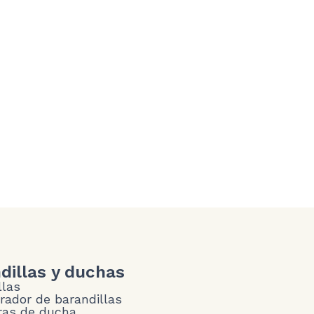
dillas y duchas
llas
rador de barandillas
as de ducha