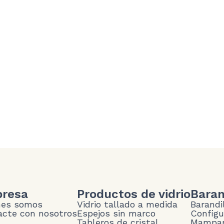
resa
Productos de vidrio
Baran
nes somos
Vidrio tallado a medida
Barandi
cte con nosotros
Espejos sin marco
Configu
Tableros de cristal
Mampar