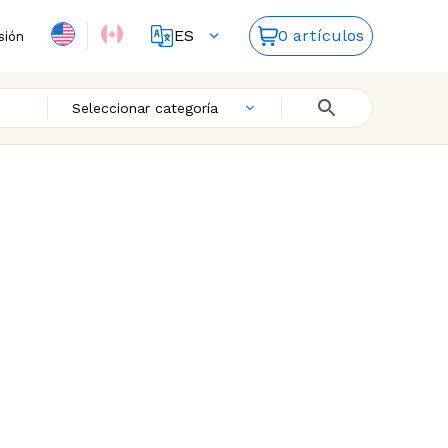
ES
0 artículos
sión
FR
EN
Seleccionar categoría