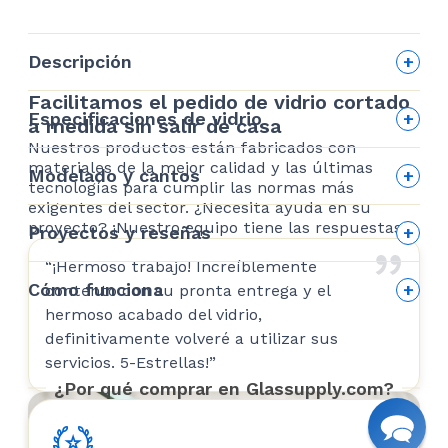
Descripción
Facilitamos el pedido de vidrio cortado
Especificaciones de vidrio
a medida sin salir de casa
Nuestros productos están fabricados con
Edge finishing
materiales de la mejor calidad y las últimas
Modelado y cantos
tecnologías para cumplir las normas más
exigentes del sector. ¿Necesita ayuda en su
Shaping and Edgework
proyecto? ¡Nuestro equipo tiene las respuestas!
Proyectos y reseñas
“¡Hermoso trabajo! Increíblemente
Client Reviews
Cómo funciona
contento con su pronta entrega y el
hermoso acabado del vidrio,
How it works
definitivamente volveré a utilizar sus
Allison Hawryliw
servicios. 5-Estrellas!”
Before ordering
Flat Polished
¿Por qué comprar en Glassupply.com?
2022-07-25
Our most popular type of edgework is the
flat polished edge. A flat-polished edge
Ya he colocado el cristal
No podrí
offers a sleek, modern finished appearance.