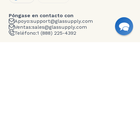
Póngase en contacto con
Apoyo:
support@glassupply.com
Ventas:
sales@glassupply.com
Teléfono:
1 (888) 225-4392
Empresa
Quiénes somos
Contacte con nosotros
Blog
Envío
Política de privacidad
Condiciones generales
Garantía
Return and Refunds
Productos de vidrio
Vidrio tallado a medida
Espejos sin marco
Tableros de cristal
Vidrio impreso
Estantes de cristal
Cristalería