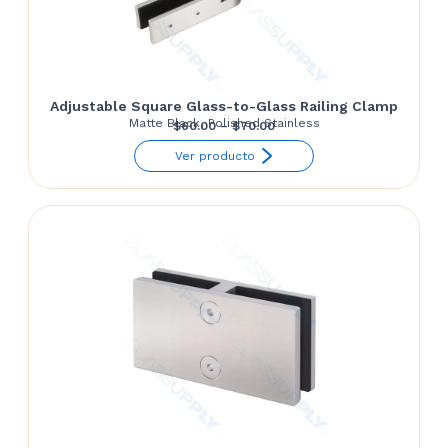
Adjustable Square Glass-to-Glass Railing Clamp
Matte Black, Polished Stainless
Price
$
60.00
–
$
70.00
range:
Ver producto
$60.00
through
$70.00