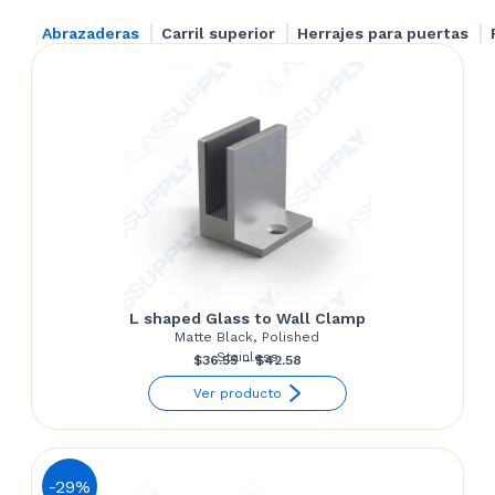
Abrazaderas
Carril superior
Herrajes para puertas
L shaped Glass to Wall Clamp
Matte Black, Polished
Stainless
Price
$
36.55
–
$
42.58
range:
Ver producto
$36.55
through
$42.58
-29%