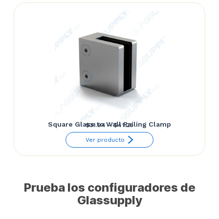
through
$64.81
Square Glass to Wall Railing Clamp
Price
$
31.94
–
$
41.26
range:
Ver producto
$31.94
through
$41.26
Prueba los configuradores de
Glassupply