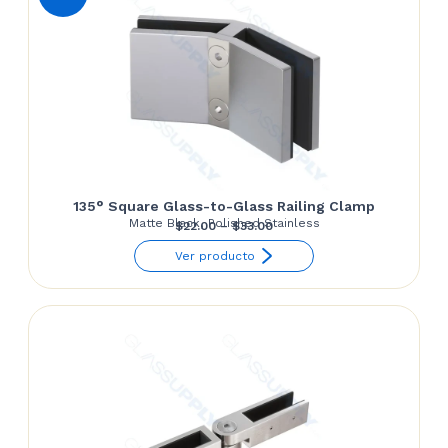
135° Square Glass-to-Glass Railing Clamp
Matte Black, Polished Stainless
Price
$
22.00
–
$
33.00
range:
Ver producto
$22.00
through
$33.00