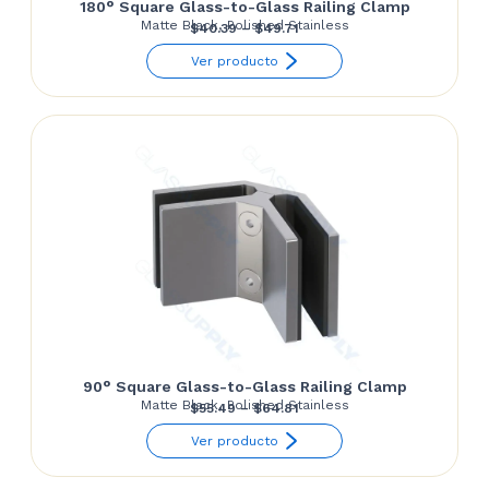
180° Square Glass-to-Glass Railing Clamp
Matte Black, Polished Stainless
Price
$
40.39
–
$
49.71
range:
Ver producto
$40.39
through
$49.71
90° Square Glass-to-Glass Railing Clamp
Matte Black, Polished Stainless
Price
$
55.49
–
$
64.81
range:
Ver producto
$55.49