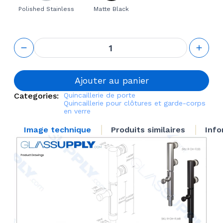
Polished Stainless
Matte Black
quantité
de Floor
Lock for
Frameless
Glass
Ajouter au panier
Railing
Categories:
Quincaillerie de porte
Quincaillerie pour clôtures et garde-corps
en verre
Image technique
Produits similaires
Info