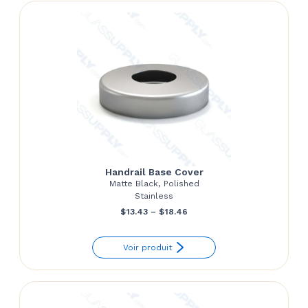
$139.81
Handrail Base Cover
Matte Black, Polished
Stainless
Price
$
13.43
–
$
18.46
range:
Voir produit
$13.43
through
$18.46