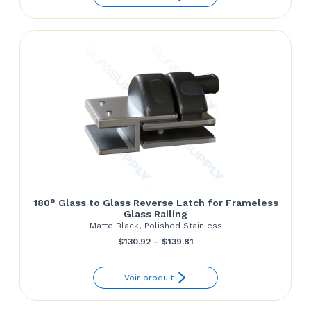
through
$62.43
180° Glass to Glass Reverse Latch for Frameless
Glass Railing
Matte Black, Polished Stainless
Price
$
130.92
–
$
139.81
range:
Voir produit
$130.92
through