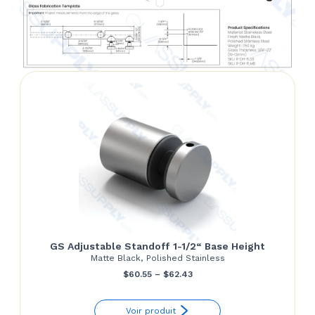
GS Adjustable Standoff 1-1/2“ Base Height
Matte Black, Polished Stainless
Price
$
60.55
–
$
62.43
range:
Voir produit
$60.55