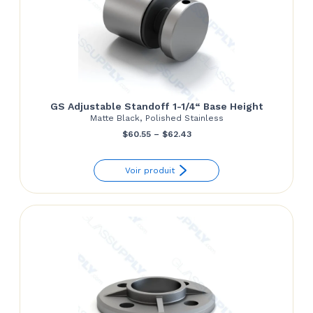
GS Adjustable Standoff 1-1/4“ Base Height
Matte Black, Polished Stainless
Price
$
60.55
–
$
62.43
range:
Voir produit
$60.55
through
$62.43