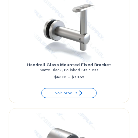
Handrail Glass Mounted Fixed Bracket
Matte Black, Polished Stainless
Price
$
63.01
–
$
70.52
range:
Voir produit
$63.01
through
$70.52