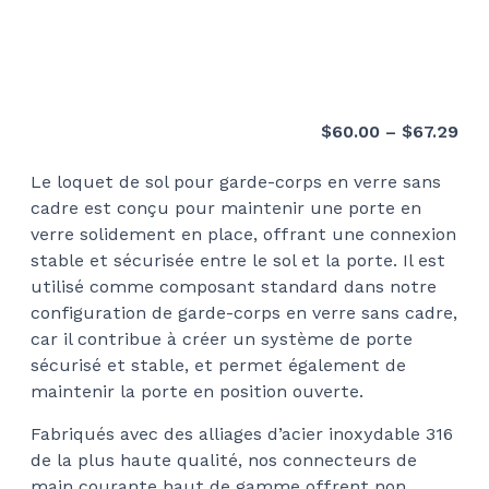
Pri
$
60.00
–
$
67.29
ran
Le loquet de sol pour garde-corps en verre sans
$60
cadre est conçu pour maintenir une porte en
thr
verre solidement en place, offrant une connexion
$67
stable et sécurisée entre le sol et la porte. Il est
utilisé comme composant standard dans notre
configuration de garde-corps en verre sans cadre,
car il contribue à créer un système de porte
sécurisé et stable, et permet également de
maintenir la porte en position ouverte.
Fabriqués avec des alliages d’acier inoxydable 316
de la plus haute qualité, nos connecteurs de
main courante haut de gamme offrent non