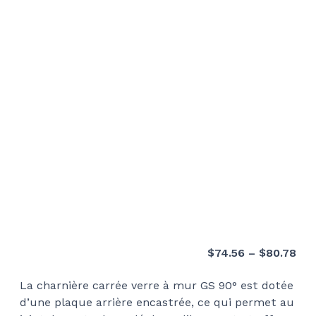
Pri
$
74.56
–
$
80.78
ran
La charnière carrée verre à mur GS 90° est dotée
$74
d’une plaque arrière encastrée, ce qui permet au
thr