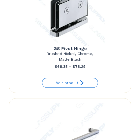
GS Pivot Hinge
Brushed Nickel, Chrome,
Matte Black
Price
$
68.35
–
$
78.29
range:
Voir produit
$68.35
through
$78.29