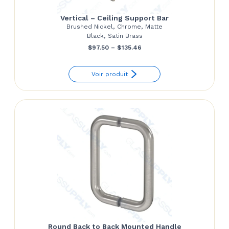
Vertical – Ceiling Support Bar
Brushed Nickel, Chrome, Matte
Black, Satin Brass
Price
$
97.50
–
$
135.46
range:
Voir produit
$97.50
through
$135.46
Round Back to Back Mounted Handle