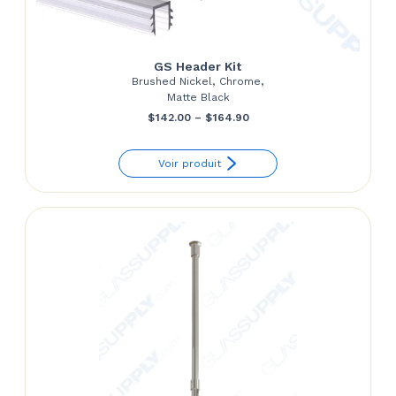
GS Header Kit
Brushed Nickel, Chrome,
Matte Black
Price
$
142.00
–
$
164.90
range:
Voir produit
$142.00
through
$164.90