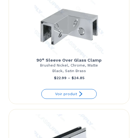
90° Sleeve Over Glass Clamp
Brushed Nickel, Chrome, Matte
Black, Satin Brass
Price
$
22.99
–
$
24.85
range:
Voir produit
$22.99
through
$24.85