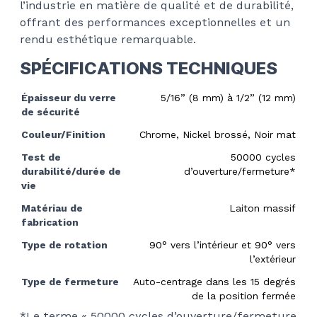
l’industrie en matière de qualité et de durabilité,
offrant des performances exceptionnelles et un
rendu esthétique remarquable.
SPÉCIFICATIONS TECHNIQUES
Épaisseur du verre
5/16” (8 mm) à 1/2” (12 mm)
de sécurité
Couleur/Finition
Chrome, Nickel brossé, Noir mat
Test de
50000 cycles
durabilité/durée de
d’ouverture/fermeture*
vie
Matériau de
Laiton massif
fabrication
Type de rotation
90
° vers l’intérieur et 90
°
vers
l’extérieur
Type de fermeture
Auto-centrage dans les 15 degrés
de la position fermée
*Le terme « 50000 cycles d’ouverture/fermeture