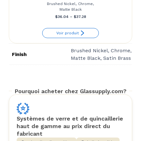
Brushed Nickel, Chrome,
Matte Black
Price
$
36.04
–
$
37.28
range:
Voir produit
$36.04
through
Brushed Nickel, Chrome,
$37.28
Finish
Matte Black, Satin Brass
Pourquoi acheter chez Glassupply.com?
Systèmes de verre et de quincaillerie
haut de gamme au prix direct du
fabricant