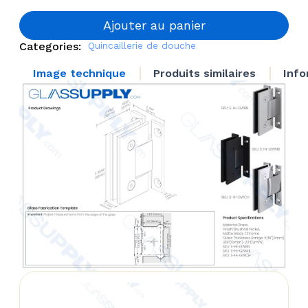
Glass-
to-Wall
Ajouter au panier
Square
Categories:
Quincaillerie de douche
Hinge
Image technique
Produits similaires
Info