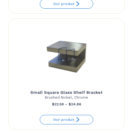
Voir produit
Small Square Glass Shelf Bracket
Brushed Nickel, Chrome
Price
$
22.58
–
$
24.86
range:
Voir produit
$22.58
through