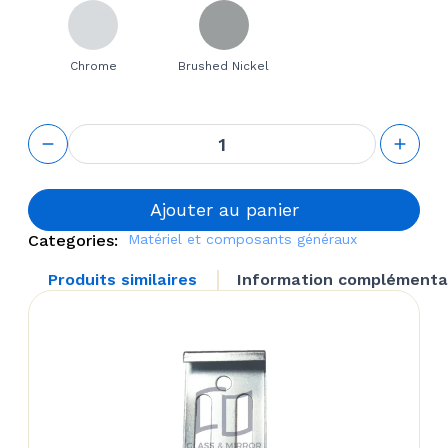
Chrome
Brushed Nickel
quantité
de
Kalabrone
Mini Glass
Wall Shelf
Ajouter au panier
Support
Categories:
Matériel et composants généraux
Produits similaires
Information complémenta