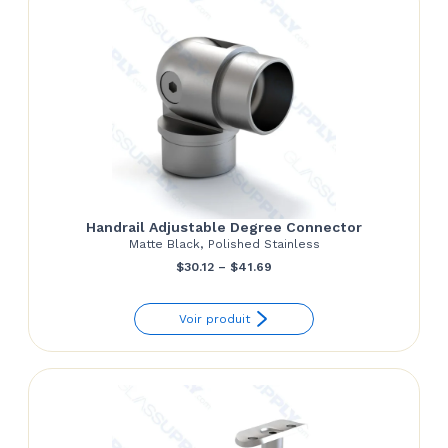
Handrail Adjustable Degree Connector
Matte Black, Polished Stainless
Price
$
30.12
–
$
41.69
range:
Voir produit
$30.12
through
$41.69