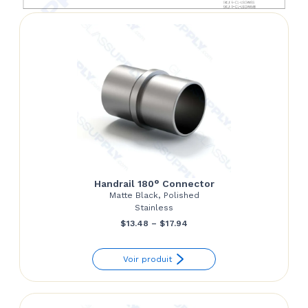
Handrail 180° Connector
Matte Black, Polished
Stainless
Price
$
13.48
–
$
17.94
range:
Voir produit
$13.48
through
$17.94