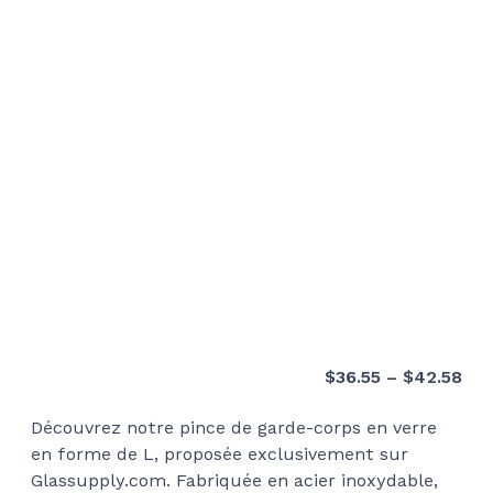
Pri
$
36.55
–
$
42.58
ran
Découvrez notre pince de garde-corps en verre
$36
en forme de L, proposée exclusivement sur
thr
Glassupply.com. Fabriquée en acier inoxydable,
$42