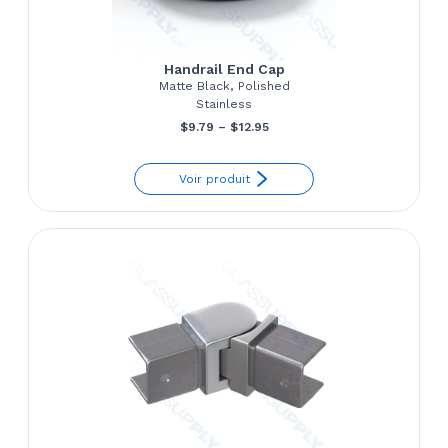
Handrail End Cap
Matte Black, Polished
Stainless
Price
$
9.79
–
$
12.95
range:
Voir produit
$9.79
through
$12.95