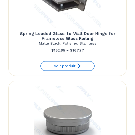
Spring Loaded Glass-to-Wall Door Hinge for
Frameless Glass Railing
Matte Black, Polished Stainless
Price
$
152.85
–
$
167.77
range:
Voir produit
$152.85
through
$167.77