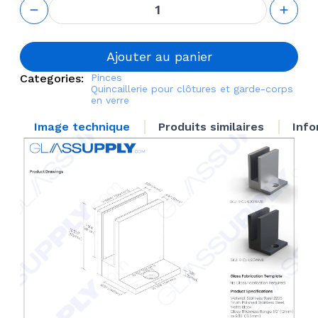
quantité
de L
shaped
Glass to
Wall
Ajouter au panier
Clamp
Categories:
Pinces
Quincaillerie pour clôtures et garde-corps
en verre
Image technique
Produits similaires
Info