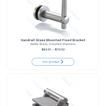
Handrail Glass Mounted Fixed Bracket
Matte Black, Polished Stainless
Price
$
63.01
–
$
70.52
range:
Voir produit
$63.01
through
$70.52