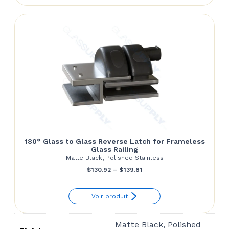
through
$27.72
180° Glass to Glass Reverse Latch for Frameless
Glass Railing
Matte Black, Polished Stainless
Price
$
130.92
–
$
139.81
range:
Voir produit
$130.92
through
Matte Black, Polished
$139.81