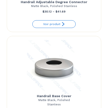
Handrail Adjustable Degree Connector
Matte Black, Polished Stainless
Price
$
30.12
–
$
41.69
range:
Voir produit
$30.12
through
$41.69
Handrail Base Cover
Matte Black, Polished
Stainless