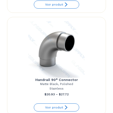
Voir produit
$31.69
through
$38.71
Handrail 90° Connector
Matte Black, Polished
Stainless
Price
$
20.93
–
$
27.72
range:
Voir produit
$20.93