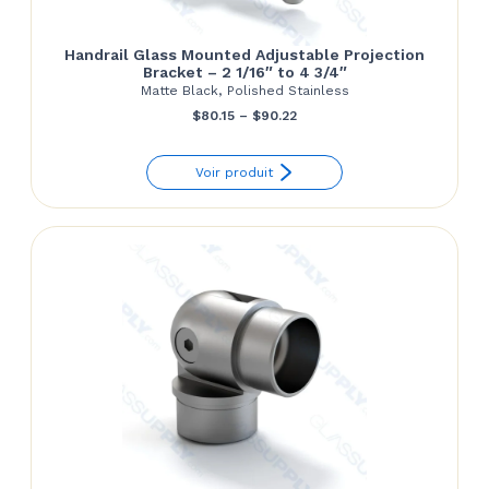
Handrail Glass Mounted Adjustable Projection
Bracket – 2 1/16″ to 4 3/4″
Matte Black, Polished Stainless
Price
$
80.15
–
$
90.22
range:
Voir produit
$80.15
through
$90.22