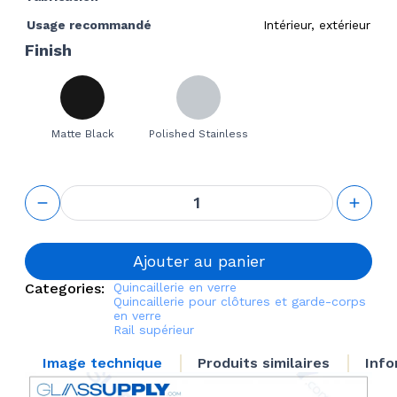
Usage recommandé
Intérieur, extérieur
Finish
Matte Black
Polished Stainless
quantité
de Top
Rail 90
Connector
Ajouter au panier
Categories:
Quincaillerie en verre
Quincaillerie pour clôtures et garde-corps
en verre
Rail supérieur
Image technique
Produits similaires
Info