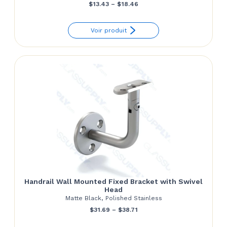
Price
$
13.43
–
$
18.46
range:
Voir produit
$13.43
through
$18.46
Handrail Wall Mounted Fixed Bracket with Swivel
Head
Matte Black, Polished Stainless
Price
$
31.69
–
$
38.71
range: