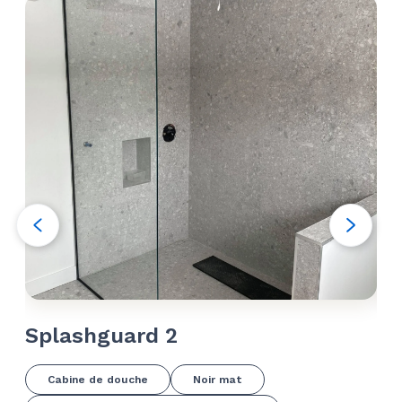
Splashguard 2
Sh
Do
Cabine de douche
Noir mat