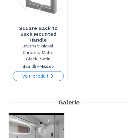
Square Back to
Back Mounted
Handle
Brushed Nickel,
Chrome, Matte
Black, Satin
Brass
Price
$
54.68
–
$
55.92
range:
Voir produit
$54.68
through
Galerie
$55.92