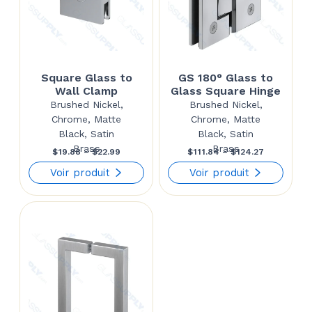
Square Glass to
GS 180° Glass to
Wall Clamp
Glass Square Hinge
Brushed Nickel,
Brushed Nickel,
Chrome, Matte
Chrome, Matte
Black, Satin
Black, Satin
Brass
Brass
Price
Price
$
19.88
–
$
22.99
$
111.84
–
$
124.27
range:
range:
Voir produit
Voir produit
$19.88
$111.84
through
through
$22.99
$124.27