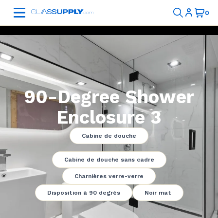
90-Degree Shower
Enclosure 3
Cabine de douche
Cabine de douche sans cadre
Charnières verre-verre
Disposition à 90 degrés
Noir mat