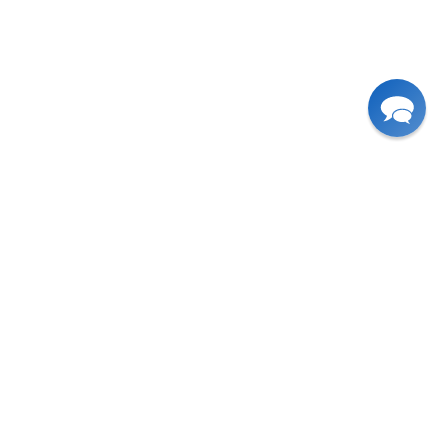
Rampes et douches
Rampes en Verre
Planificateur de Garde-corps
erre
Douches sur Mesure
Planificateur de Douches
rre