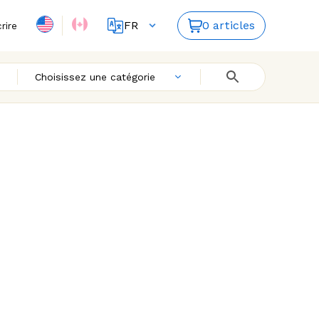
FR
0 articles
crire
ES
EN
Choisissez une catégorie