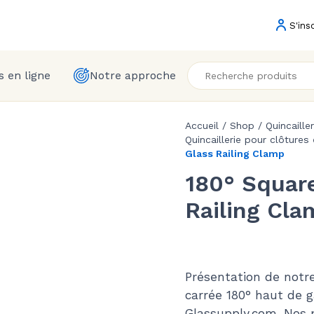
S'ins
 en ligne
Notre approche
Accueil
/
Shop
/
Quincaille
Quincaillerie pour clôtures
Glass Railing Clamp
180° Squar
Railing Cla
Présentation de notre
carrée 180
°
haut de g
Glassupply.com. Nos 