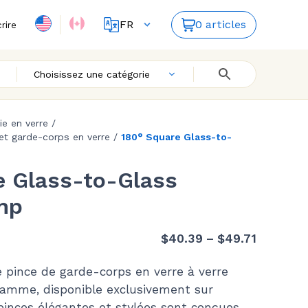
FR
0 articles
crire
ES
EN
Choisissez une catégorie
rie en verre
/
 et garde-corps en verre
/
180° Square Glass-to-
e Glass-to-Glass
mp
Price
$
40.39
–
$
49.71
range:
 pince de garde-corps en verre à verre
$40.39
amme, disponible exclusivement sur
through
pinces élégantes et stylées sont conçues