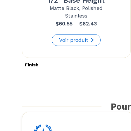
1/2“ Base Height
Matte Black, Polished
Stainless
Price
$
60.55
–
$
62.43
range:
$60.55
Voir produit
through
$62.43
Finish
Pour