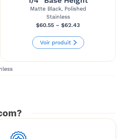
1/4“ Base Height
Matte Black, Polished
Stainless
Price
$
60.55
–
$
62.43
range:
$60.55
Voir produit
through
$62.43
nless
.com?