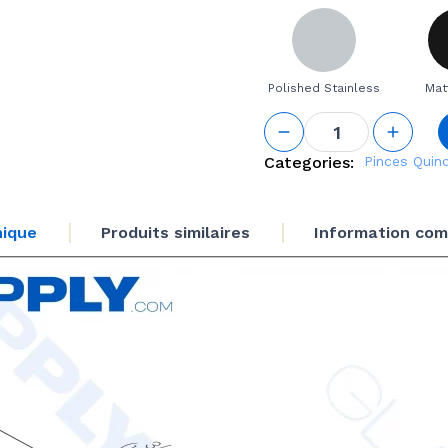
Polished Stainless
Mat
quantité
de 180°
Square
Categories:
Pinces
Quinc
Glass-
to-Glass
Railing
nique
Produits similaires
Information com
Clamp