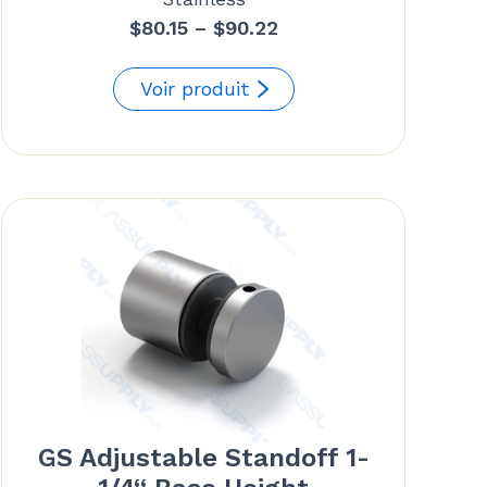
Price
$
80.15
–
$
90.22
range:
$80.15
Voir produit
through
$90.22
GS Adjustable Standoff 1-