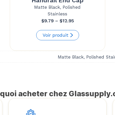
Handrail End Cap
Matte Black, Polished
Stainless
Price
$
9.79
–
$
12.95
range:
$9.79
Voir produit
through
$12.95
Matte Black, Polished Stai
quoi acheter chez Glassupply