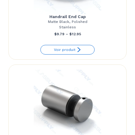
Handrail End Cap
Matte Black, Polished
Stainless
Price
$
9.79
–
$
12.95
range:
Voir produit
$9.79
through
$12.95