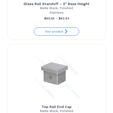
Glass Rail Standoff – 2″ Base Height
Matte Black, Polished
Stainless
Price
$
60.55
–
$
62.43
range:
Voir produit
$60.55
through
$62.43
Top Rail End Cap
Matte Black, Polished