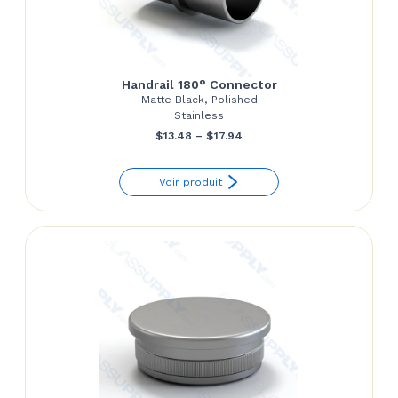
Handrail 180° Connector
Matte Black, Polished
Stainless
Price
$
13.48
–
$
17.94
range:
Voir produit
$13.48
through
$17.94