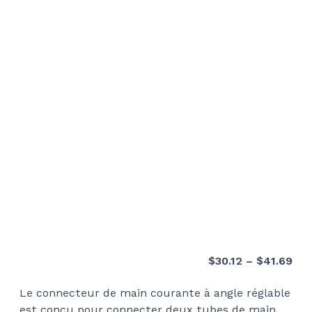
Pri
$
30.12
–
$
41.69
ran
Le connecteur de main courante à angle réglable
$30
est conçu pour connecter deux tubes de main
thr