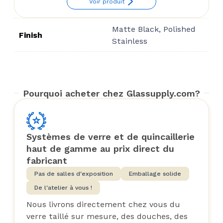
Voir produit
$57.45
through
Matte Black, Polished
$151.24
Finish
Stainless
Pourquoi acheter chez Glassupply.com?
Systèmes de verre et de quincaillerie
haut de gamme au prix direct du
fabricant
Pas de salles d'exposition
Emballage solide
De l'atelier à vous !
Nous livrons directement chez vous du
verre taillé sur mesure, des douches, des