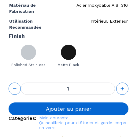
Matériau de
Acier Inoxydable AISI 316
Fabrication
Utilisation
Intérieur, Extérieur
Recommandée
Finish
Polished Stainless
Matte Black
quantité
de
Handrail
Adjustable
Degree
Ajouter au panier
Connector
Categories:
Main courante
Quincaillerie pour clôtures et garde-corps
en verre