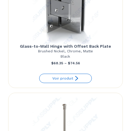
Glass-to-Wall Hinge with Offset Back Plate
Brushed Nickel, Chrome, Matte
Black
Price
$
68.35
–
$
74.56
range:
Voir produit
$68.35
through
$74.56