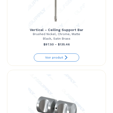
Vertical – Ceiling Support Bar
Brushed Nickel, Chrome, Matte
Black, Satin Brass
Price
$
97.50
–
$
135.46
range:
Voir produit
$97.50
through
$135.46