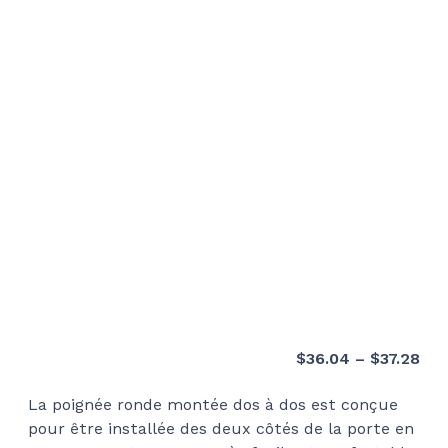
Pri
$
36.04
–
$
37.28
ran
La poignée ronde montée dos à dos est conçue
$36
pour être installée des deux côtés de la porte en
thr