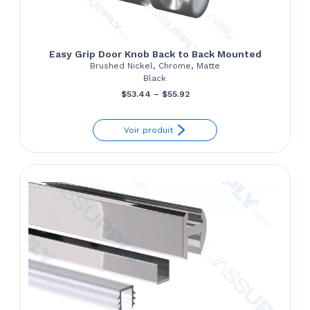
Easy Grip Door Knob Back to Back Mounted
Brushed Nickel, Chrome, Matte
Black
Price
$
53.44
–
$
55.92
range:
Voir produit
$53.44
through
$55.92