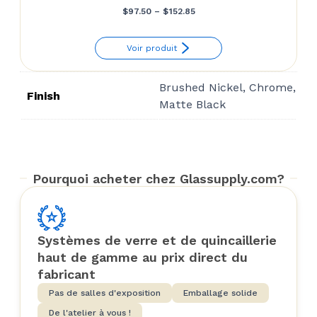
Price
$
97.50
–
$
152.85
range:
Voir produit
$97.50
through
Brushed Nickel, Chrome,
$152.85
Finish
Matte Black
Pourquoi acheter chez Glassupply.com?
Systèmes de verre et de quincaillerie
haut de gamme au prix direct du
fabricant
Pas de salles d'exposition
Emballage solide
De l'atelier à vous !