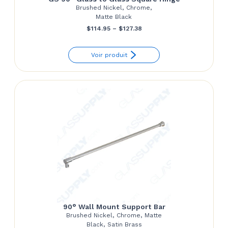
Brushed Nickel, Chrome,
Matte Black
Price
$
114.95
–
$
127.38
range:
Voir produit
$114.95
through
$127.38
90° Wall Mount Support Bar
Brushed Nickel, Chrome, Matte
Black, Satin Brass