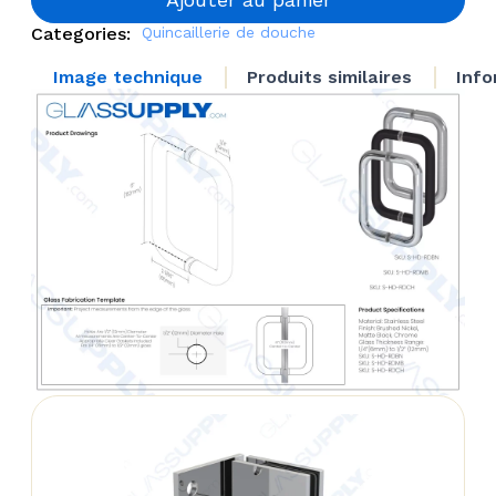
Mounted
Categories:
Quincaillerie de douche
Handle
Image technique
Produits similaires
Info