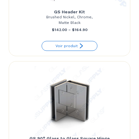
GS Header Kit
Brushed Nickel, Chrome,
Matte Black
Price
$
142.00
–
$
164.90
range:
Voir produit
$142.00
through
$164.90
GS 90° Glass to Glass Square Hinge