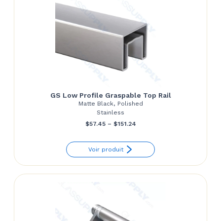
GS Low Profile Graspable Top Rail
Matte Black, Polished
Stainless
Price
$
57.45
–
$
151.24
range:
Voir produit
$57.45
through
$151.24