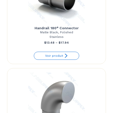
Handrail 180° Connector
Matte Black, Polished
Stainless
Price
$
13.48
–
$
17.94
range:
Voir produit
$13.48
through
$17.94