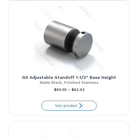
GS Adjustable Standoff 1-1/2“ Base Height
Matte Black, Polished Stainless
Price
$
60.55
–
$
62.43
range:
Voir produit
$60.55
through
$62.43