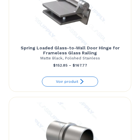
Spring Loaded Glass-to-Wall Door Hinge for
Frameless Glass Railing
Matte Black, Polished Stainless
Price
$
152.85
–
$
167.77
range:
Voir produit
$152.85
through
$167.77