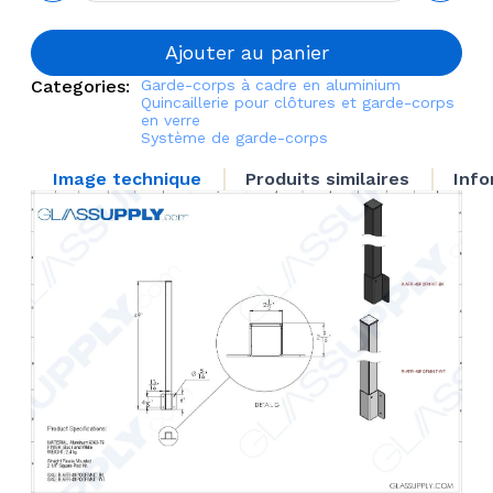
Straight
Fascia
Mounted
Ajouter au panier
2 1/4"
Categories:
Garde-corps à cadre en aluminium
Square
Quincaillerie pour clôtures et garde-corps
Post Kit
en verre
Système de garde-corps
Image technique
Produits similaires
Info