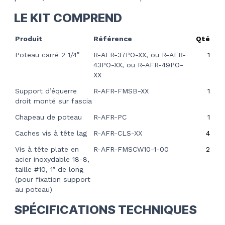
LE KIT COMPREND
Produit
Référence
Qté
Poteau carré 2 1/4″
R-AFR-37PO-XX, ou R-AFR-
1
43PO-XX, ou R-AFR-49PO-
XX
Support d’équerre
R-AFR-FMSB-XX
1
droit monté sur fascia
Chapeau de poteau
R-AFR-PC
1
Caches vis à tête lag
R-AFR-CLS-XX
4
Vis à tête plate en
R-AFR-FMSCW10-1-00
2
acier inoxydable 18-8,
taille #10, 1″ de long
(pour fixation support
au poteau)
SPÉCIFICATIONS TECHNIQUES