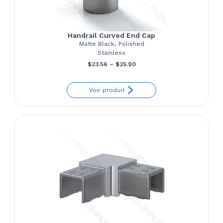
Handrail Curved End Cap
Matte Black, Polished
Stainless
Price
$
23.56
–
$
25.90
range:
Voir produit
$23.56
through
$25.90