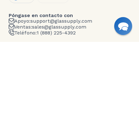
Póngase en contacto con
Apoyo:
support@glassupply.com
Ventas:
sales@glassupply.com
Teléfono:
1 (888) 225-4392
Empresa
Quiénes somos
Contacte con nosotros
Blog
Envío
Política de privacidad
Condiciones generales
Garantía
Return and Refunds
Productos de vidrio
Vidrio tallado a medida
Espejos sin marco
Tableros de cristal
Vidrio impreso
Estantes de cristal
Cristalería