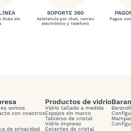
LÍNEA
SOPORTE 360
PAGO
 línea sin
Asistencia por chat, correo
Pagos con
s
electrónico y teléfono
resa
Productos de vidrio
Baran
nes somos
Vidrio tallado a medida
Barandi
cte con nosotros
Espejos sin marco
Configu
Tableros de cristal
Mampar
Vidrio impreso
Configu
ica de privacidad
Estantes de cristal