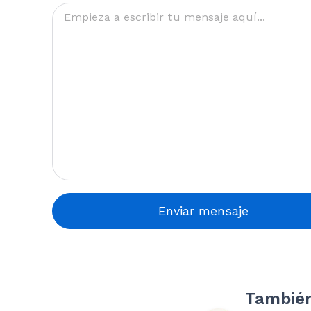
Categoría temát
Ventas
Apoyo
Enviar mensaje
También