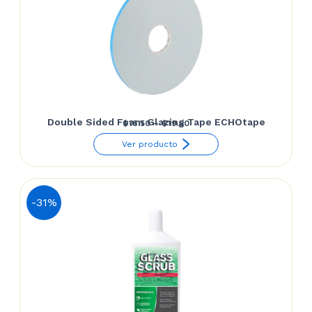
Double Sided Foam Glazing Tape ECHOtape
Price
$
18.50
–
$
19.50
range:
Ver producto
$18.50
through
$19.50
-31%