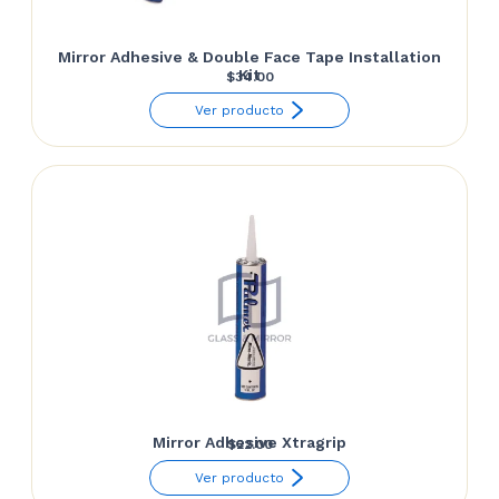
Mirror Adhesive & Double Face Tape Installation
Kit
$
34.00
Ver producto
Mirror Adhesive Xtragrip
$
22.00
Ver producto