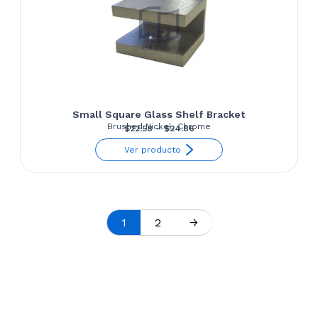
Small Square Glass Shelf Bracket
Brushed Nickel, Chrome
Price
$
22.58
–
$
24.86
range:
Ver producto
$22.58
through
$24.86
1
2
→