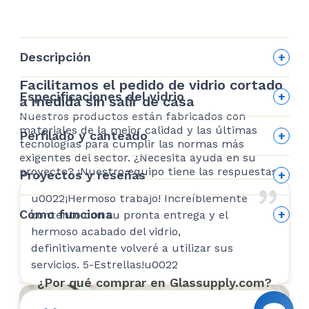
Descripción
Facilitamos el pedido de vidrio cortado
Especificaciones del vidrio
a medida sin salir de casa
Nuestros productos están fabricados con
Acabado de cantos
materiales de la mejor calidad y las últimas
Perfilado y canteado
tecnologías para cumplir las normas más
exigentes del sector. ¿Necesita ayuda en su
Perfilado y canteado
proyecto? ¡Nuestro equipo tiene las respuestas!
Proyectos y reseñas
u0022¡Hermoso trabajo! Increíblemente
Opiniones de clientes
Cómo funciona
contento con su pronta entrega y el
hermoso acabado del vidrio,
Cómo funciona
definitivamente volveré a utilizar sus
Allison Hawryliw
servicios. 5-Estrellas!u0022
Antes de hacer el pedido
Pulido plano
¿Por qué comprar en Glassupply.com?
2022-07-25
Nuestro tipo de canto más popular es el
canto pulido plano. Un canto pulido plano