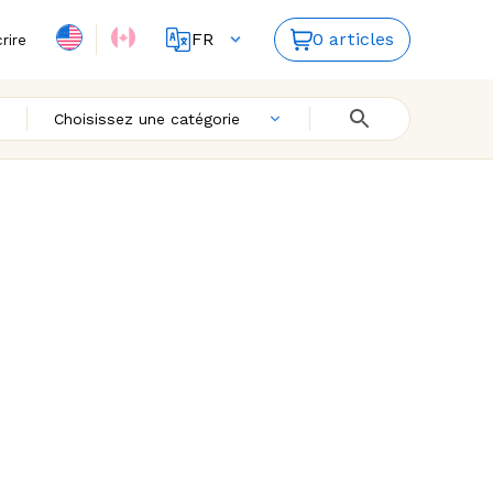
FR
0 articles
crire
ES
EN
Choisissez une catégorie