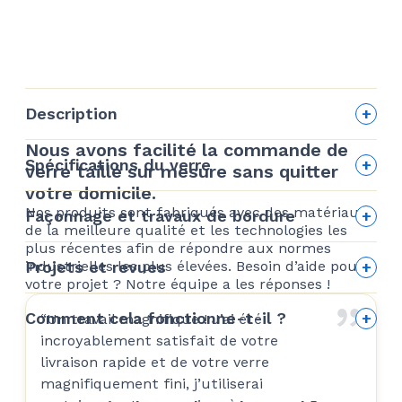
Description
Nous avons facilité la commande de
Spécifications du verre
verre taillé sur mesure sans quitter
votre domicile.
Finition des bords
Nos produits sont fabriqués avec des matériaux
Façonnage et travaux de bordure
de la meilleure qualité et les technologies les
plus récentes afin de répondre aux normes
Façonnage et travaux de bordure
industrielles les plus élevées. Besoin d’aide pour
Projets et revues
votre projet ? Notre équipe a les réponses !
Avis des clients
Comment cela fonctionne-t-il ?
“Un travail magnifique ! J’ai été
incroyablement satisfait de votre
Comment cela fonctionne-t-il ?
livraison rapide et de votre verre
Allison Hawryliw
magnifiquement fini, j’utiliserai
Avant de commander