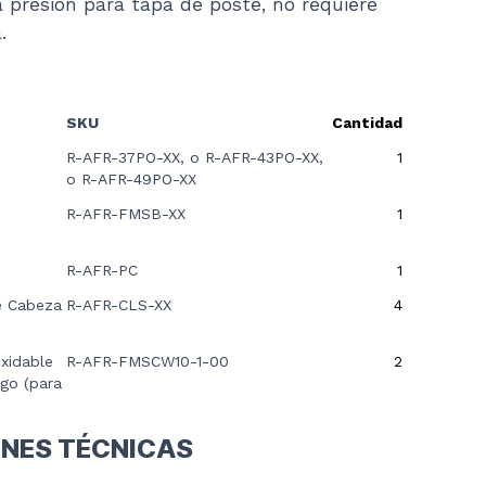
 presión para tapa de poste, no requiere
.
SKU
Cantidad
R-AFR-37PO-XX, o R-AFR-43PO-XX,
1
o R-AFR-49PO-XX
R-AFR-FMSB-XX
1
R-AFR-PC
1
de Cabeza
R-AFR-CLS-XX
4
oxidable
R-AFR-FMSCW10-1-00
2
rgo (para
ONES TÉCNICAS