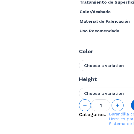
Tratamiento de Superfic
Color/Acabado
Material de Fabricación
Uso Recomendado
Color
Choose a variation
Height
Choose a variation
Straight
Fascia
Mounted
Categories:
Barandilla 
2 1/4"
Herrajes par
Sistema de 
Square
Post Kit