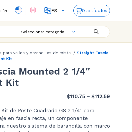
ES
0 artículos
sión
FR
EN
Seleccionar categoría
s para vallas y barandillas de cristal
/
Straight Fascia
st Kit
scia Mounted 2 1/4″
 Kit
Price
$
110.75
–
$
112.59
range:
Kit de Poste Cuadrado GS 2 1/4″ para
$110.75
aje en fascia recta, un componente
through
ra nuestro sistema de barandilla con marco
$112.59