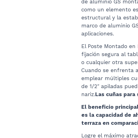
de aluminio GS monta
como un elemento ese
estructural y la esta
marco de aluminio GS
aplicaciones.
El Poste Montado en 
fijación segura al tab
o cualquier otra super
Cuando se enfrenta a 
emplear múltiples cu
de 1/2″ apiladas pued
nariz.
Las cuñas para 
El beneficio princip
es la capacidad de a
terraza en comparac
Logre el máximo atra