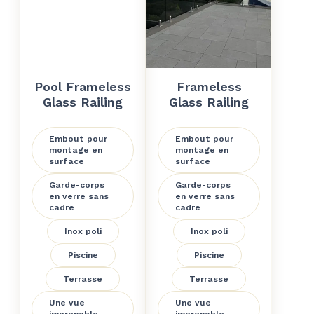
Pool Frameless
Frameless
Glass Railing
Glass Railing
Embout pour
Embout pour
montage en
montage en
surface
surface
Garde-corps
Garde-corps
en verre sans
en verre sans
cadre
cadre
Inox poli
Inox poli
Piscine
Piscine
Terrasse
Terrasse
Une vue
Une vue