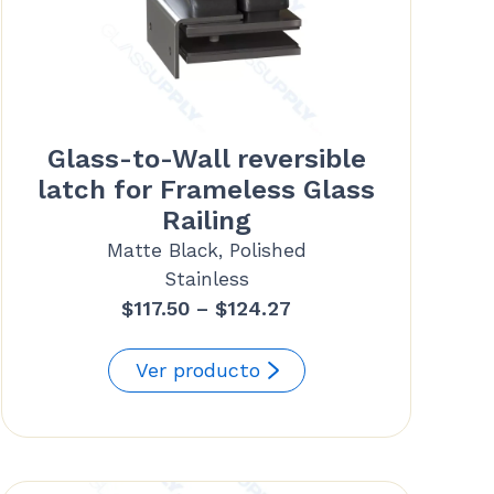
Glass-to-Wall reversible
latch for Frameless Glass
Railing
Matte Black, Polished
Stainless
Price
$
117.50
–
$
124.27
range:
$117.50
Ver producto
through
$124.27