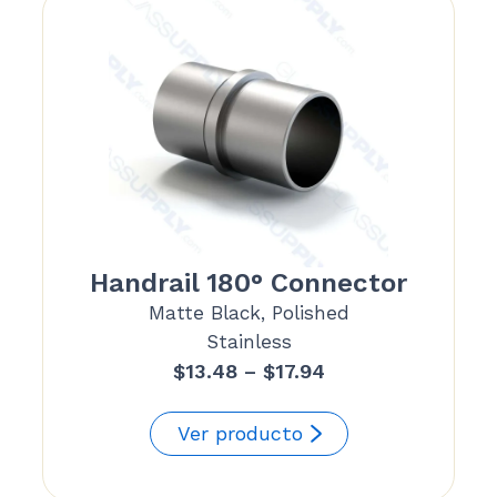
Handrail 180° Connector
Matte Black, Polished
Stainless
Price
$
13.48
–
$
17.94
range:
$13.48
Ver producto
through
$17.94