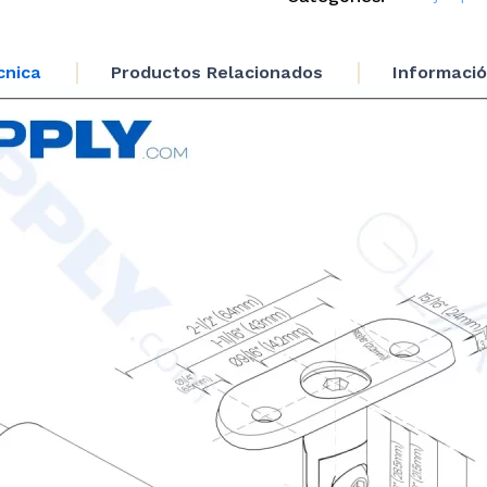
length
projection
Bracket
cnica
Productos Relacionados
Informació
with
Swivel
Head - 4
5/16" to 6
7/8"
cantidad