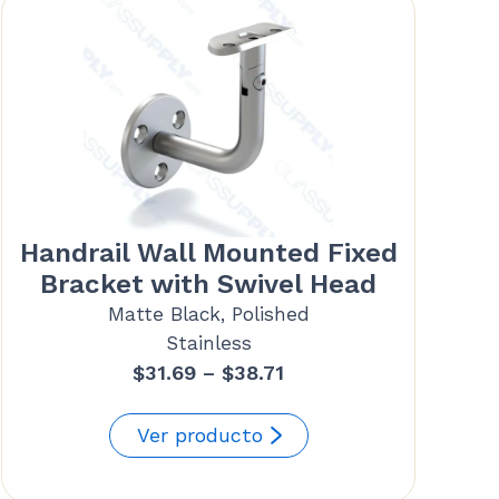
Handrail Wall Mounted Fixed
Bracket with Swivel Head
Matte Black, Polished
Stainless
Price
$
31.69
–
$
38.71
range:
$31.69
Ver producto
through
$38.71