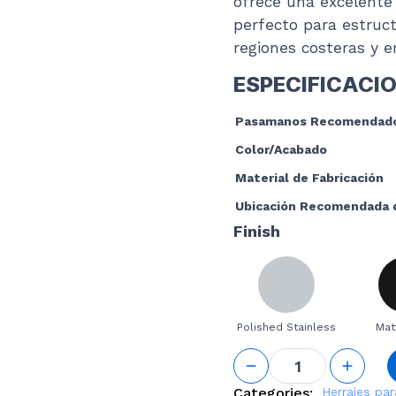
ofrece una excelente 
perfecto para estruc
regiones costeras y e
ESPECIFICACI
Pasamanos Recomendad
Color/Acabado
Material de Fabricación
Ubicación Recomendada 
Finish
Polished Stainless
Mat
Glass
Mounted
Adjustable
Categories:
Herrajes par