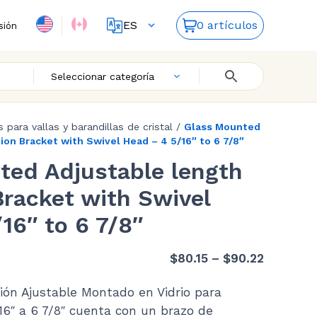
ES
0 artículos
sión
FR
EN
Seleccionar categoría
s para vallas y barandillas de cristal
/
Glass Mounted
ion Bracket with Swivel Head – 4 5/16″ to 6 7/8″
ted Adjustable length
Bracket with Swivel
16″ to 6 7/8″
Price
$
80.15
–
$
90.22
range:
ión Ajustable Montado en Vidrio para
$80.15
6″ a 6 7/8″ cuenta con un brazo de
through