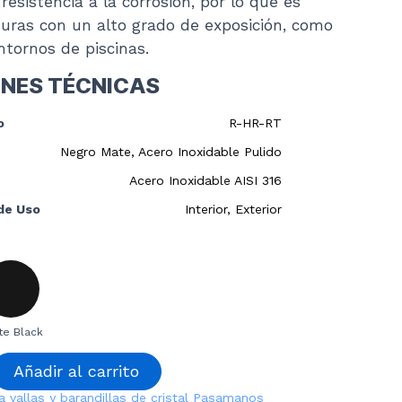
resistencia a la corrosión, por lo que es
turas con un alto grado de exposición, como
ntornos de piscinas.
ONES TÉCNICAS
o
R-HR-RT
Negro Mate, Acero Inoxidable Pulido
Acero Inoxidable AISI 316
de Uso
Interior, Exterior
te Black
Añadir al carrito
a vallas y barandillas de cristal
Pasamanos