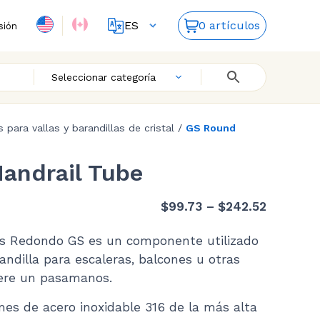
ES
0 artículos
sión
FR
EN
Seleccionar categoría
s para vallas y barandillas de cristal
/
GS Round
andrail Tube
Price
$
99.73
–
$
242.52
range:
s Redondo GS es un componente utilizado
$99.73
ndilla para escaleras, balcones u otras
through
iere un pasamanos.
$242.52
nes de acero inoxidable 316 de la más alta