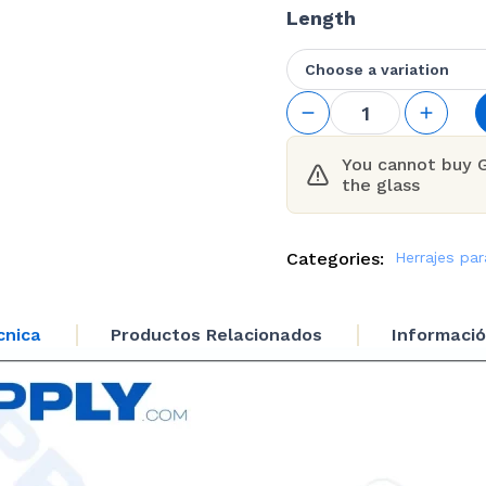
Length
Choose a variation
GS
Round
Handrail
Tube
You cannot buy 
cantidad
the glass
Categories:
Herrajes par
cnica
Productos Relacionados
Informació