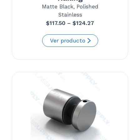
Matte Black, Polished
Stainless
Price
$
117.50
–
$
124.27
range:
$117.50
Ver producto
through
$124.27