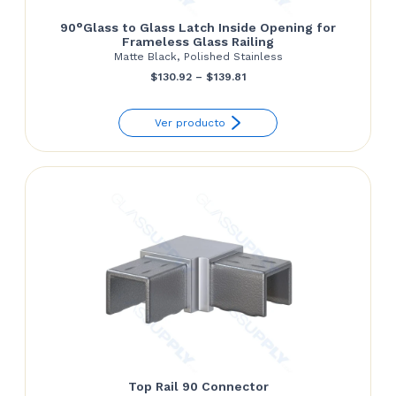
90°Glass to Glass Latch Inside Opening for
Frameless Glass Railing
Matte Black, Polished Stainless
Price
$
130.92
–
$
139.81
range:
Ver producto
$130.92
through
$139.81
Top Rail 90 Connector