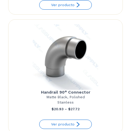
Ver producto
$13.48
through
$17.94
Handrail 90° Connector
Matte Black, Polished
Stainless
Price
$
20.93
–
$
27.72
range:
Ver producto
$20.93