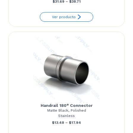
Price
$
31.69
–
$
38.71
range:
Ver producto
$31.69
through
$38.71
Handrail 180° Connector
Matte Black, Polished
Stainless
Price
$
13.48
–
$
17.94
range: