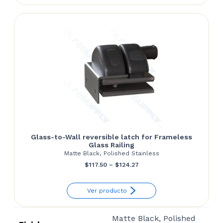
through
$27.72
Glass-to-Wall reversible latch for Frameless
Glass Railing
Matte Black, Polished Stainless
Price
$
117.50
–
$
124.27
range:
Ver producto
$117.50
through
Matte Black, Polished
$124.27