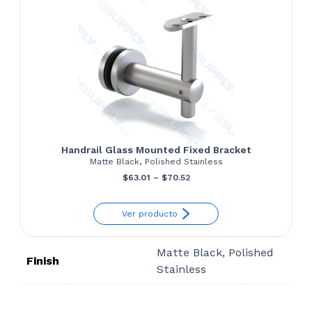
Handrail Glass Mounted Fixed Bracket
Matte Black, Polished Stainless
Price
$
63.01
–
$
70.52
range:
Ver producto
$63.01
through
Matte Black, Polished
$70.52
Finish
Stainless