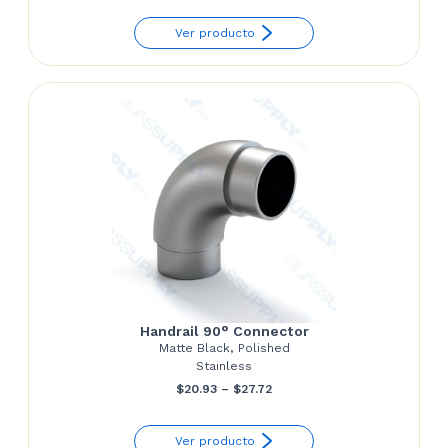
Ver producto
Handrail 90° Connector
Matte Black, Polished
Stainless
Price
$
20.93
–
$
27.72
range:
Ver producto
$20.93