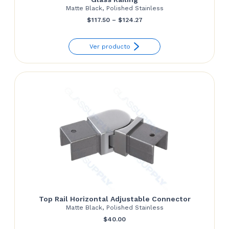
Matte Black, Polished Stainless
Price
$
117.50
–
$
124.27
range:
Ver producto
$117.50
through
$124.27
Top Rail Horizontal Adjustable Connector
Matte Black, Polished Stainless
$
40.00