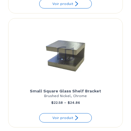
Voir produit
Small Square Glass Shelf Bracket
Brushed Nickel, Chrome
Price
$
22.58
–
$
24.86
range:
Voir produit
$22.58
through