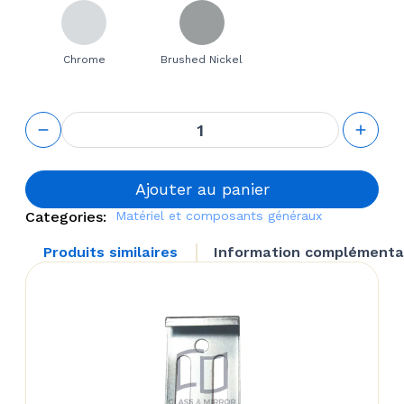
Chrome
Brushed Nickel
quantité
de
Kalabrone
Mini Glass
Wall Shelf
Ajouter au panier
Support
Categories:
Matériel et composants généraux
Produits similaires
Information complémenta