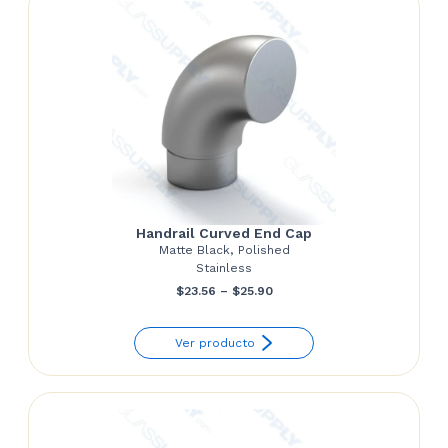
Handrail Curved End Cap
Matte Black, Polished
Stainless
Price
$
23.56
–
$
25.90
range:
Ver producto
$23.56
through
$25.90