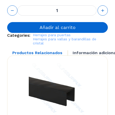
180° Glass
to Glass
Latch for
Frameless
Glass
Añadir al carrito
Railing
Categories:
Herrajes para puertas
cantidad
Herrajes para vallas y barandillas de
cristal
Productos Relacionados
Información adicion