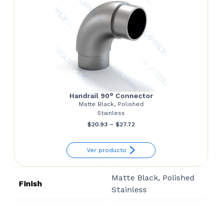
Handrail 90° Connector
Matte Black, Polished
Stainless
Price
$
20.93
–
$
27.72
range:
Ver producto
$20.93
through
Matte Black, Polished
$27.72
Finish
Stainless