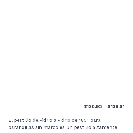
Pri
$
130.92
–
$
139.81
ran
El pestillo de vidrio a vidrio de 180° para
$13
barandillas sin marco es un pestillo altamente
thr