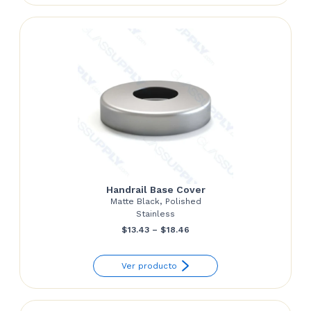
Handrail Base Cover
Matte Black, Polished
Stainless
Price
$
13.43
–
$
18.46
range:
Ver producto
$13.43
through
$18.46