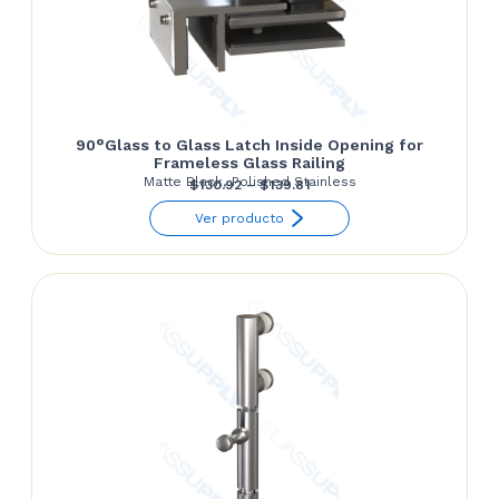
90°Glass to Glass Latch Inside Opening for
Frameless Glass Railing
Matte Black, Polished Stainless
Price
$
130.92
–
$
139.81
range:
Ver producto
$130.92
through
$139.81