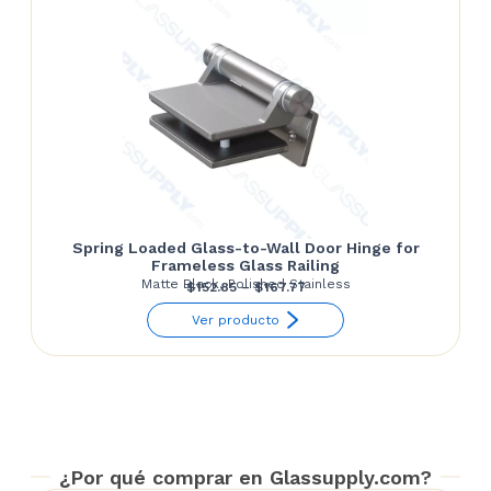
$182.68
Spring Loaded Glass-to-Wall Door Hinge for
Frameless Glass Railing
Matte Black, Polished Stainless
Price
$
152.85
–
$
167.77
range:
Ver producto
$152.85
through
$167.77
¿Por qué comprar en Glassupply.com?