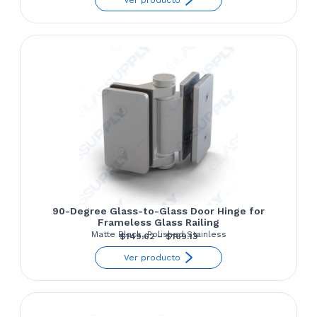
$130.92
through
$139.81
90-Degree Glass-to-Glass Door Hinge for
Frameless Glass Railing
Matte Black, Polished Stainless
Price
$
149.62
–
$
169.13
range:
Ver producto
$149.62
through
$169.13