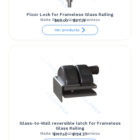
Floor Lock for Frameless Glass Railing
Matte Black, Polished Stainless
Price
$
60.00
–
$
67.29
range:
Ver producto
$60.00
through
$67.29
Glass-to-Wall reversible latch for Frameless
Glass Railing
Matte Black, Polished Stainless
Price
$
117.50
–
$
124.27