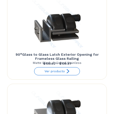
90°Glass to Glass Latch Exterior Opening for
Frameless Glass Railing
Matte Black, Polished Stainless
Price
$
130.92
–
$
139.81
range:
Ver producto
$130.92
through
$139.81