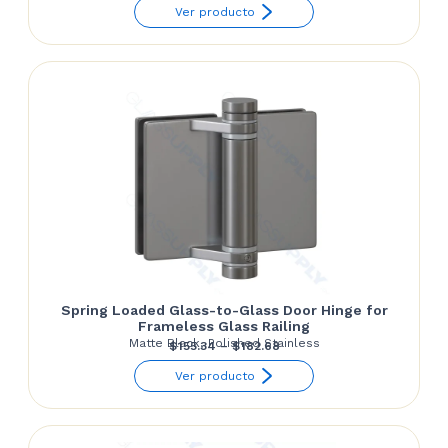
range:
Ver producto
$117.50
through
$124.27
Spring Loaded Glass-to-Glass Door Hinge for
Frameless Glass Railing
Matte Black, Polished Stainless
Price
$
155.34
–
$
182.68
range:
Ver producto
$155.34
through