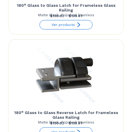
180° Glass to Glass Latch for Frameless Glass
Railing
Matte Black, Polished Stainless
Price
$
130.92
–
$
139.81
range:
Ver producto
$130.92
through
$139.81
180° Glass to Glass Reverse Latch for Frameless
Glass Railing
Matte Black, Polished Stainless
Price
$
130.92
–
$
139.81
range:
Ver producto