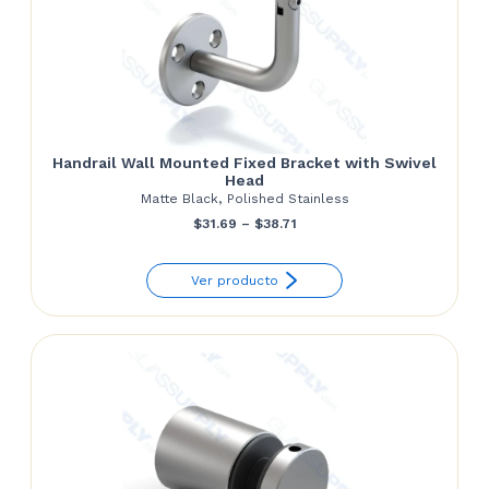
Handrail Wall Mounted Fixed Bracket with Swivel
Head
Matte Black, Polished Stainless
Price
$
31.69
–
$
38.71
range:
Ver producto
$31.69
through
$38.71