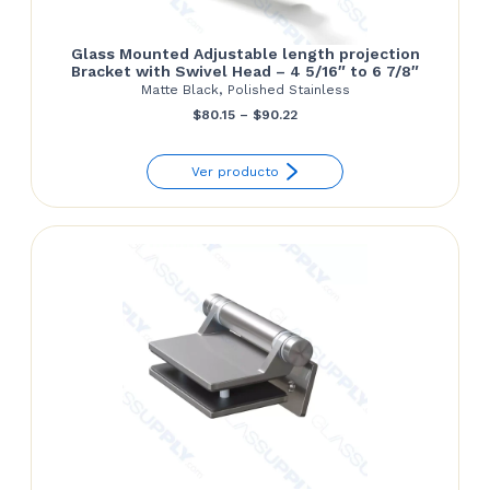
Glass Mounted Adjustable length projection
Bracket with Swivel Head – 4 5/16″ to 6 7/8″
Matte Black, Polished Stainless
Price
$
80.15
–
$
90.22
range:
Ver producto
$80.15
through
$90.22