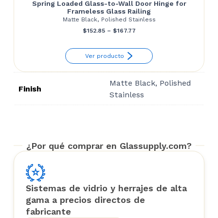
Spring Loaded Glass-to-Wall Door Hinge for
Frameless Glass Railing
Matte Black, Polished Stainless
Price
$
152.85
–
$
167.77
range:
Ver producto
$152.85
through
Matte Black, Polished
$167.77
Finish
Stainless
¿Por qué comprar en Glassupply.com?
Sistemas de vidrio y herrajes de alta
gama a precios directos de
fabricante