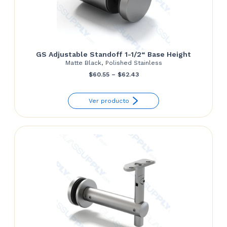
GS Adjustable Standoff 1-1/2“ Base Height
Matte Black, Polished Stainless
Price
$
60.55
–
$
62.43
range:
Ver producto
$60.55
through
$62.43