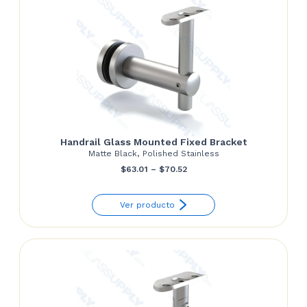
Handrail Glass Mounted Fixed Bracket
Matte Black, Polished Stainless
Price
$
63.01
–
$
70.52
range:
Ver producto
$63.01
through
$70.52