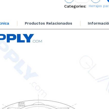
Post
Categories:
Herrajes par
Base
cantidad
cnica
Productos Relacionados
Informació