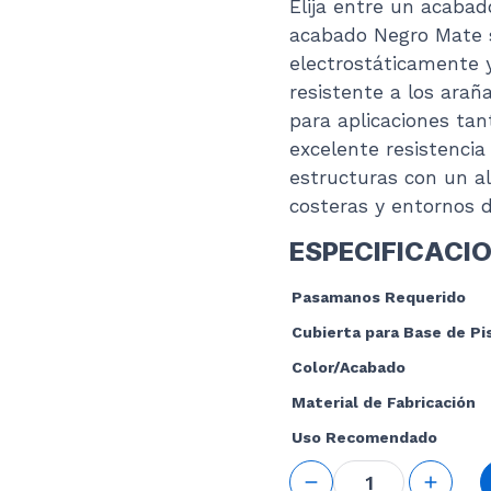
Elija entre un acabad
acabado Negro Mate s
electrostáticamente y
resistente a los arañ
para aplicaciones tan
excelente resistencia
estructuras con un al
costeras y entornos d
ESPECIFICACI
Pasamanos Requerido
Cubierta para Base de Pi
Color/Acabado
Material de Fabricación
Uso Recomendado
Handrail
Floor