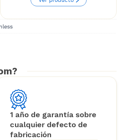
through
$139.81
nless
com?
1 año de garantía sobre
cualquier defecto de
fabricación