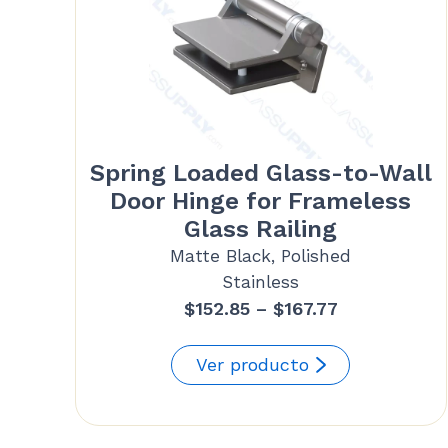
Spring Loaded Glass-to-Wall
Door Hinge for Frameless
Glass Railing
Matte Black, Polished
Stainless
Price
$
152.85
–
$
167.77
range:
$152.85
Ver producto
through
$167.77