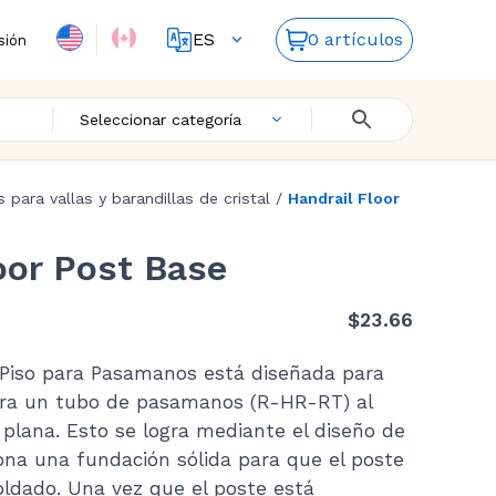
ES
0 artículos
sión
FR
EN
Seleccionar categoría
s para vallas y barandillas de cristal
/
Handrail Floor
oor Post Base
$
23.66
 Piso para Pasamanos está diseñada para
ura un tubo de pasamanos (
R-HR-RT
) al
e plana. Esto se logra mediante el diseño de
ona una fundación sólida para que el poste
ldado. Una vez que el poste está