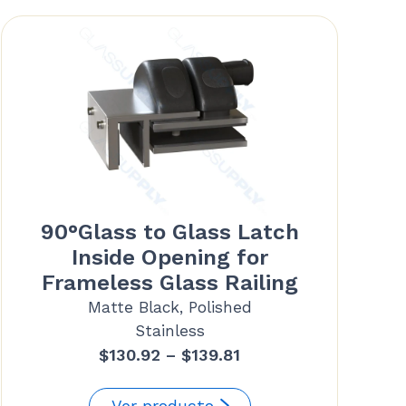
90°Glass to Glass Latch
Inside Opening for
Frameless Glass Railing
Matte Black, Polished
Stainless
Price
$
130.92
–
$
139.81
range:
$130.92
Ver producto