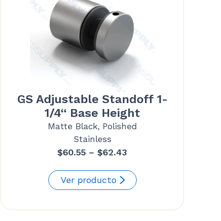
GS Adjustable Standoff 1-
1/4“ Base Height
Matte Black, Polished
Stainless
Price
$
60.55
–
$
62.43
range:
$60.55
Ver producto
through
$62.43