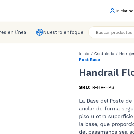
Iniciar se
es en línea
Nuestro enfoque
Inicio
/
Cristalería
/
Herraje
Post Base
Handrail Fl
SKU:
R-HR-FPB
La Base del Poste de
anclar de forma seg
piso u otra superfici
la base, que proporci
del pasamanos sea so