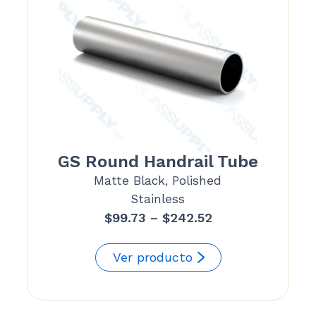
GS Round Handrail Tube
Matte Black, Polished
Stainless
Price
$
99.73
–
$
242.52
range:
$99.73
Ver producto
through
$242.52